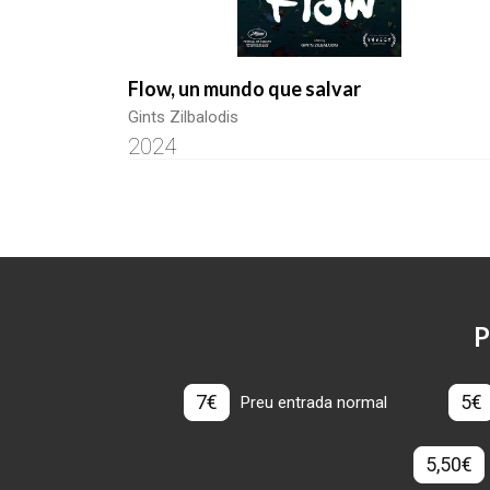
Flow, un mundo que salvar
Gints Zilbalodis
2024
P
7€
5€
Preu entrada normal
5,50€