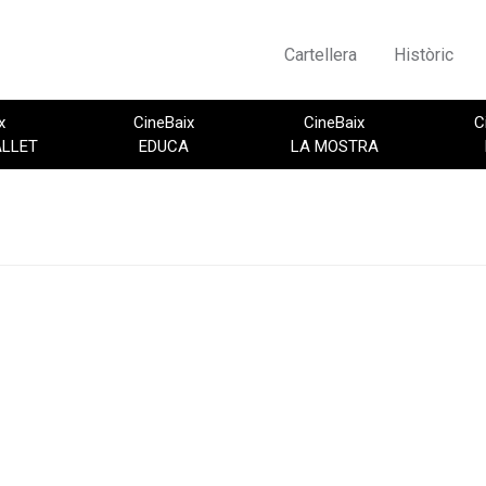
Cartellera
Històric
x
CineBaix
CineBaix
C
ALLET
EDUCA
LA MOSTRA