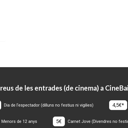
reus de les entrades (de cinema) a CineBa
4,5€*
Dia de l'espectador (dilluns no festius ni vigilies)
5€
Menors de 12 anys
Carnet Jove (Divendres no festius