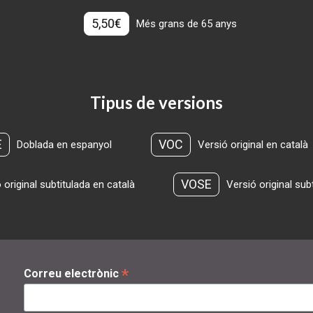
5,50€
Més grans de 65 anys
Tipus de versions
E
VOC
Doblada en espanyol
Versió original en català
VOSE
 original subtitulada en català
Versió original sub
*
Correu electrònic