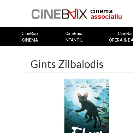
Vés
al
contingut
CineBaix
CineBaix
CineBai
CINEMA
INFANTIL
ÒPERA & B
Gints Zilbalodis