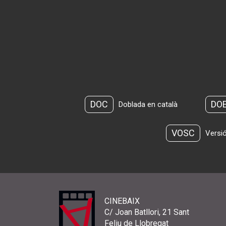
DOC
DO
Doblada en català
VOSC
Versió
CINEBAIX
C/ Joan Batllori, 21 Sant
Feliu de Llobregat