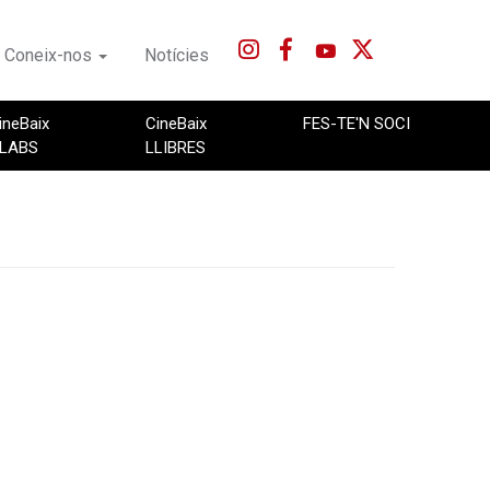
Coneix-nos
Notícies
ineBaix
CineBaix
FES-TE'N SOCI
LABS
LLIBRES