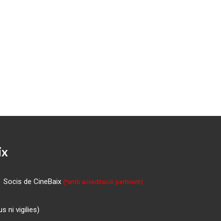
ix
Socis de CineBaix
(*amb acreditació pertinent)
 ni vigilies)