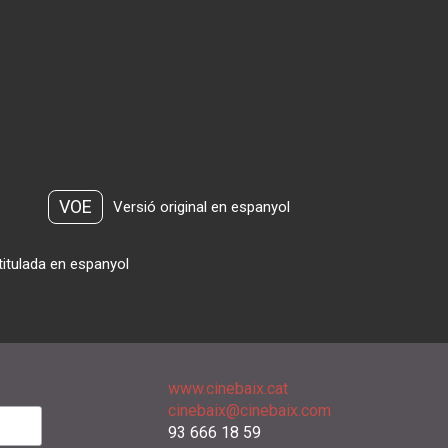
VOE
Versió original en espanyol
titulada en espanyol
www.cinebaix.cat
cinebaix@cinebaix.com
93 666 18 59