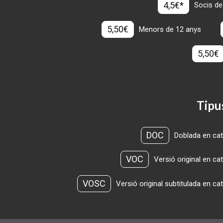
4,5€*
Socis de
5,50€
Menors de 12 anys
5,50€
Tipu
DOC
Doblada en cat
VOC
Versió original en ca
VOSC
Versió original subtitulada en ca