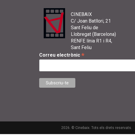
CINEBAIX
C/ Joan Batllori, 21
Sant Feliu de
Llobregat (Barcelona)
RENFE línia R1 i R4,
Sant Feliu
*
Correu electrònic
2026. © Cinebaix. Tots els drets reservats.