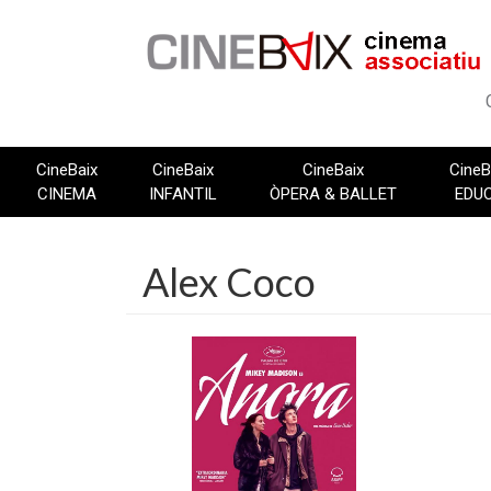
Vés
al
contingut
CineBaix
CineBaix
CineBaix
CineB
CINEMA
INFANTIL
ÒPERA & BALLET
EDU
Alex Coco