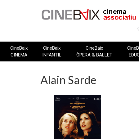
Vés
al
contingut
CineBaix
CineBaix
CineBaix
CineB
CINEMA
INFANTIL
ÒPERA & BALLET
EDU
Alain Sarde