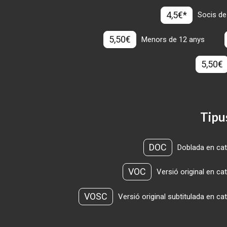
4,5€*
Socis de
5,50€
Menors de 12 anys
5,50€
Tipu
DOC
Doblada en cat
VOC
Versió original en ca
VOSC
Versió original subtitulada en ca