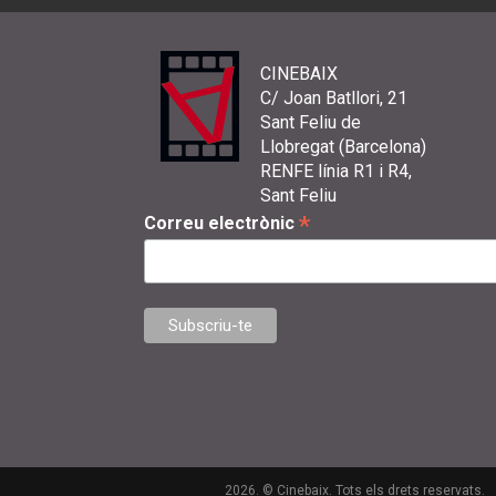
CINEBAIX
C/ Joan Batllori, 21
Sant Feliu de
Llobregat (Barcelona)
RENFE línia R1 i R4,
Sant Feliu
*
Correu electrònic
2026. © Cinebaix. Tots els drets reservats.