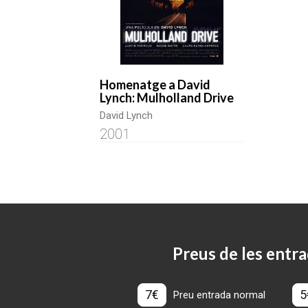
Homenatge a David
Lynch: Mulholland Drive
David Lynch
2001
Preus de les entra
7€
5
Preu entrada normal