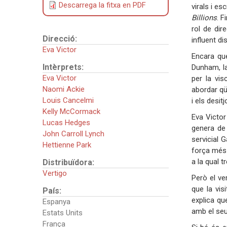
Descarrega la fitxa en PDF
virals i e
Billions
. F
rol de dir
Direcció:
influent di
Eva Victor
Encara qu
Intèrprets:
Dunham, l
Eva Victor
per la vis
Naomi Ackie
abordar qüe
Louis Cancelmi
i els desitj
Kelly McCormack
Eva Victor
Lucas Hedges
genera de 
John Carroll Lynch
servicial 
Hettienne Park
força més 
a la qual t
Distribuïdora:
Vertigo
Però el ve
que la vis
País:
explica qu
Espanya
amb el seu
Estats Units
França