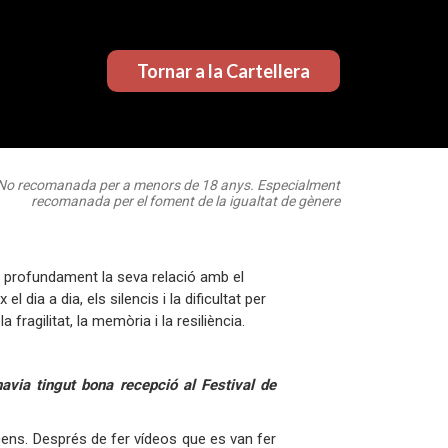
Tornar a la Cartellera
No recomanada per a menors de 18 anys. Especialment
recomanada per el foment de la igualtat de gènere
t profundament la seva relació amb el
 dia a dia, els silencis i la dificultat per
fragilitat, la memòria i la resiliència.
avia tingut bona recepció al Festival de
cens. Després de fer vídeos que es van fer