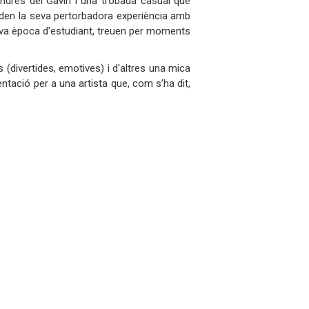
endres del Gavin i una trobada casual que
den la seva pertorbadora experiència amb
seva època d'estudiant, treuen per moments
 (divertides, emotives) i d'altres una mica
ntació per a una artista que, com s’ha dit,