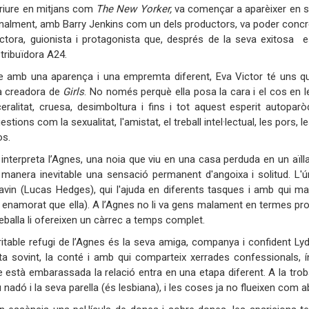
scriure en mitjans com
The New Yorker,
va començar a aparèixer en s
inalment, amb Barry Jenkins com un dels productors, va poder concret
ectora, guionista i protagonista que, després de la seva exitosa e
stribuïdora A24.
e amb una aparença i una empremta diferent, Eva Victor té uns q
a creadora de
Girls
. No només perquè ella posa la cara i el cos en 
ceralitat, cruesa, desimboltura i fins i tot aquest esperit autopar
stions com la sexualitat, l'amistat, el treball intel·lectual, les pors,
os.
 interpreta l’Agnes, una noia que viu en una casa perduda en un aïlla
manera inevitable una sensació permanent d'angoixa i solitud. L'
Gavin (Lucas Hedges), qui l'ajuda en diferents tasques i amb qui m
enamorat que ella). A l’Agnes no li va gens malament en termes profe
reballa li ofereixen un càrrec a temps complet.
ritable refugi de l’Agnes és la seva amiga, companya i confident L
ita sovint, la conté i amb qui comparteix xerrades confessionals, í
e està embarassada la relació entra en una etapa diferent. A la trob
 nadó i la seva parella (és lesbiana), i les coses ja no flueixen com a