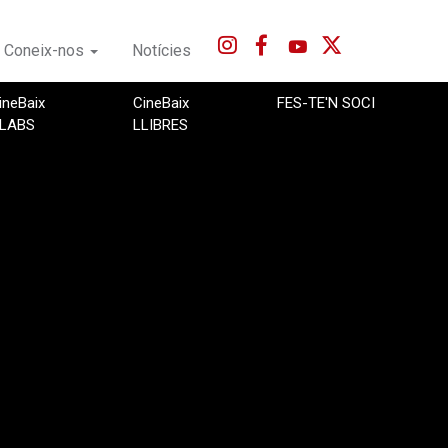
Coneix-nos
Notícies
ineBaix
CineBaix
FES-TE'N SOCI
LABS
LLIBRES