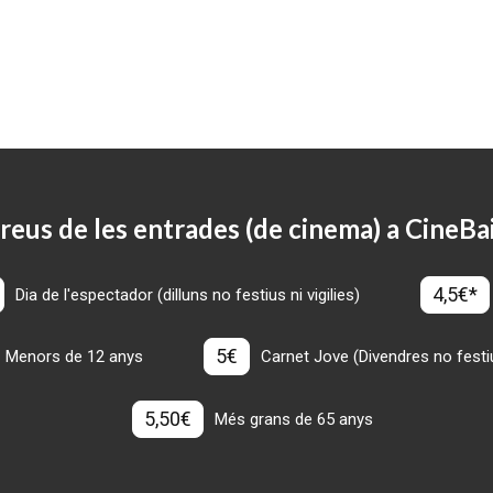
reus de les entrades (de cinema) a CineBa
4,5€*
Dia de l'espectador (dilluns no festius ni vigilies)
5€
Menors de 12 anys
Carnet Jove (Divendres no festius
5,50€
Més grans de 65 anys