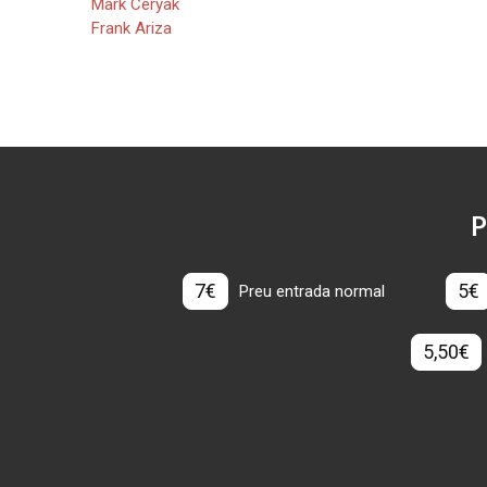
Mark Ceryak
Frank Ariza
P
7€
5€
Preu entrada normal
5,50€