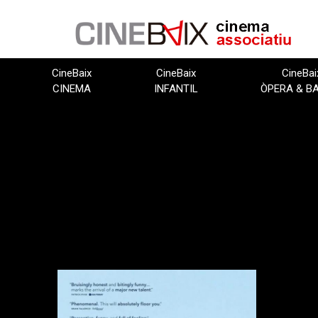
Vés
al
contingut
CineBaix
CineBaix
CineBai
CINEMA
INFANTIL
ÒPERA & B