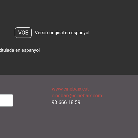
VOE
Versió original en espanyol
titulada en espanyol
www.cinebaix.cat
cinebaix@cinebaix.com
93 666 18 59