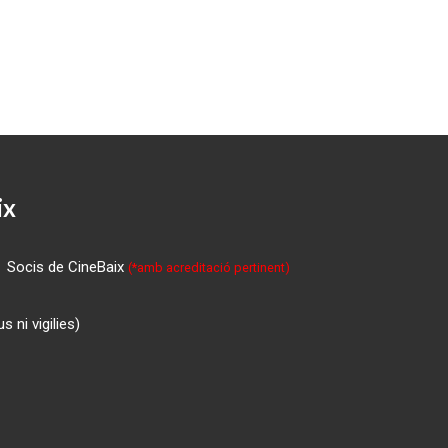
ix
Socis de CineBaix
(*amb acreditació pertinent)
 ni vigilies)