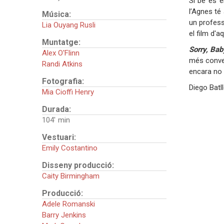
Si bé és e
l’Agnes té
Música:
un profess
Lia Ouyang Rusli
el film d'
Muntatge:
Sorry, Ba
Alex O'Flinn
més conven
Randi Atkins
encara no t
Fotografia:
Diego Batl
Mia Cioffi Henry
Durada:
104'
Vestuari:
Emily Costantino
Disseny producció:
Caity Birmingham
Producció:
Adele Romanski
Barry Jenkins