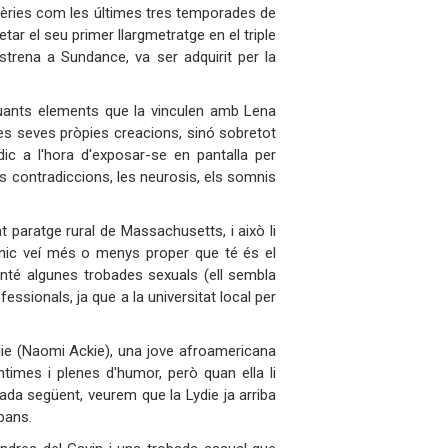
èries com les últimes tres temporades de
ar el seu primer llargmetratge en el triple
strena a Sundance, va ser adquirit per la
uants elements que la vinculen amb Lena
les seves pròpies creacions, sinó sobretot
òdic a l'hora d'exposar-se en pantalla per
 les contradiccions, les neurosis, els somnis
t paratge rural de Massachusetts, i això li
únic veí més o menys proper que té és el
anté algunes trobades sexuals (ell sembla
ssionals, ja que a la universitat local per
ydie (Naomi Ackie), una jove afroamericana
ntimes i plenes d'humor, però quan ella li
ada següent, veurem que la Lydie ja arriba
bans.