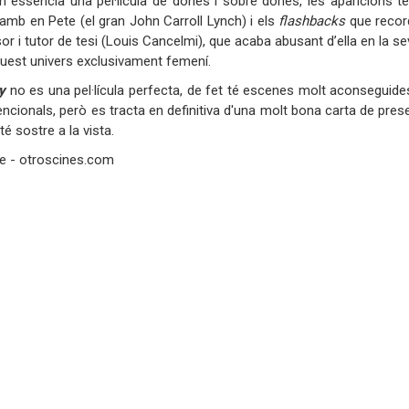
n essència una pel·lícula de dones i sobre dones, les aparicions t
 amb en Pete (el gran John Carroll Lynch) i els
flashbacks
que recor
or i tutor de tesi (Louis Cancelmi), que acaba abusant d’ella en la 
aquest univers exclusivament femení.
by
no es una pel·lícula perfecta, de fet té escenes molt aconseguides
cionals, però es tracta en definitiva d'una molt bona carta de prese
é sostre a la vista.
le - otroscines.com