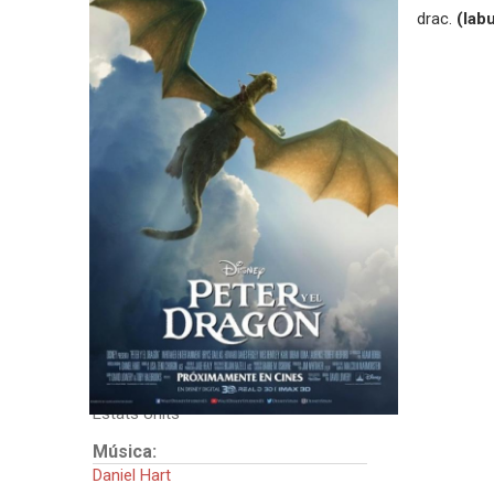
drac.
(lab
Direcció:
David Lowery
Guió:
Toby Halbrooks
David Lowery
Intèrprets:
Oakes Fegley
Bryce Dallas Howard
Karl Urban
Robert Redford
Wes Bentley
Isiah Whitlock Jr.
Oona Laurence
País:
Estats Units
Música:
Daniel Hart