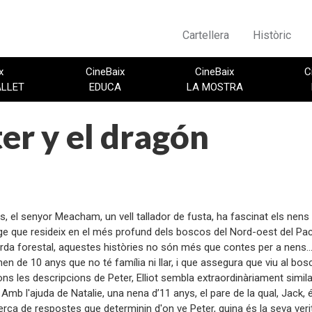
Cartellera
Històric
x
CineBaix
CineBaix
C
ALLET
EDUCA
LA MOSTRA
er y el dragón
:
s, el senyor Meacham, un vell tallador de fusta, ha fascinat els nen
ge que resideix en el més profund dels boscos del Nord-oest del Pacífic
da forestal, aquestes històries no són més que contes per a nens... 
nen de 10 anys que no té família ni llar, i que assegura que viu al 
ons les descripcions de Peter, Elliot sembla extraordinàriament simila
mb l'ajuda de Natalie, una nena d’11 anys, el pare de la qual, Jack, 
erca de respostes que determinin d'on ve Peter, quina és la seva verita