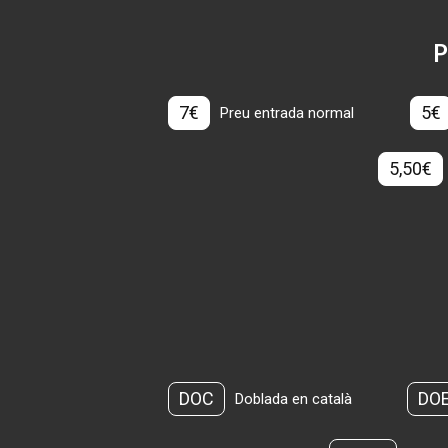
P
7€
5€
Preu entrada normal
5,50€
DOC
DO
Doblada en català