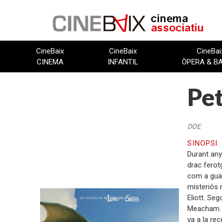
Vés
al
contingut
CineBaix
CineBaix
CineBai
CINEMA
INFANTIL
ÒPERA & B
Pet
DOE
SINOPSI
Durant any
drac ferot
com a guar
misteriós 
Eliott. Seg
Meacham. A
FITXA TÈCNICA
va a la rec