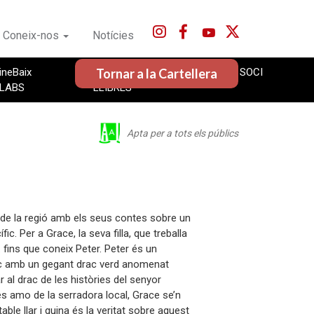
Coneix-nos
Notícies
Tornar a la Cartellera
ineBaix
CineBaix
FES-TE'N SOCI
LABS
LLIBRES
Apta per a tots els públics
s de la regió amb els seus contes sobre un
. Per a Grace, la seva filla, que treballa
fins que coneix Peter. Peter és un
bosc amb un gegant drac verd anomenat
r al drac de les històries del senyor
és amo de la serradora local, Grace se’n
ble llar i quina és la veritat sobre aquest