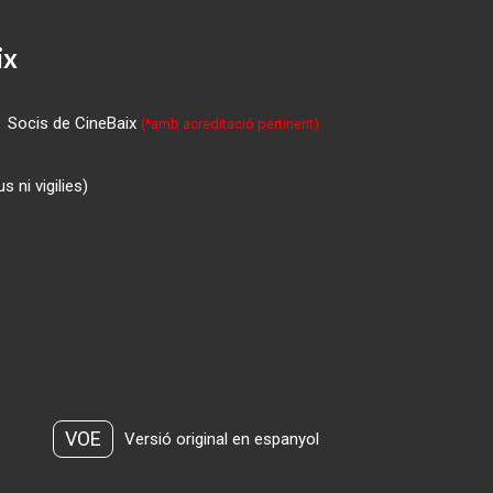
ix
Socis de CineBaix
(*amb acreditació pertinent)
 ni vigilies)
VOE
Versió original en espanyol