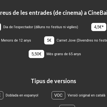
reus de les entrades (de cinema) a CineBa
4,5€*
Dia de l'espectador (dilluns no festius ni vigilies)
5€
Menors de 12 anys
Carnet Jove (Divendres no festius
5,50€
Més grans de 65 anys
Tipus de versions
E
VOC
Doblada en espanyol
Versió original en català