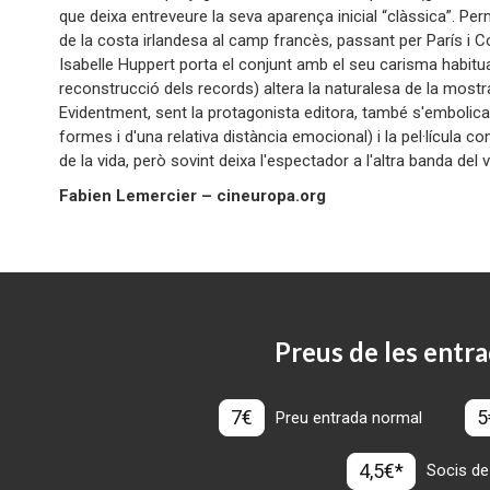
que deixa entreveure la seva aparença inicial “clàssica”. Per
de la costa irlandesa al camp francès, passant per París i Col
Isabelle Huppert porta el conjunt amb el seu carisma habitual
reconstrucció dels records) altera la naturalesa de la mostra
Evidentment, sent la protagonista editora, també s'embolica
formes i d'una relativa distància emocional) i la pel·lícula c
de la vida, però sovint deixa l'espectador a l'altra banda del v
Fabien Lemercier – cineuropa.org
Preus de les entra
7€
5
Preu entrada normal
4,5€*
Socis de