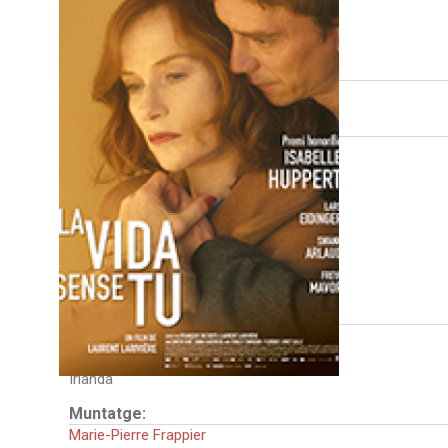
FITXA TÈCNICA
Direcció:
Laurent Larivière
Intèrprets:
Isabelle Huppert
Freya Mavor
Lars Eidinger
Eanna Hardwicke
Florence Loiret Caille
Swann Arlaud
Leo Hanna
País:
Alemanya
França
Irlanda
Muntatge:
Marie-Pierre Frappier