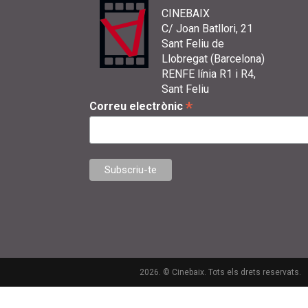
CINEBAIX
C/ Joan Batllori, 21
Sant Feliu de
Llobregat (Barcelona)
RENFE línia R1 i R4,
Sant Feliu
*
Correu electrònic
2026. © Cinebaix. Tots els drets reservats.