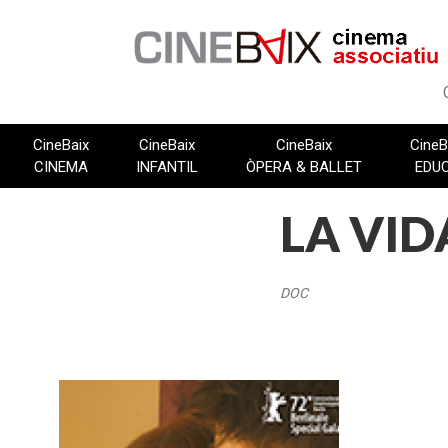
Vés
al
contingut
CineBaix
CineBaix
CineBaix
CineB
CINEMA
INFANTIL
ÒPERA & BALLET
EDU
LA VID
DOC