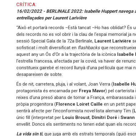
CRÍTICA:
16/02/2022 - BERLINALE 2022: Isabelle Huppert navega a t
entrellaçades per Laurent Larivière
“Això et portarà records –Està tancat –Ho has oblidat? És una 
dels records no es vol obrir i la clau de l'espai memorial 
sessió Special Gala de la 72a Berlinale,
Laurent Larivière
se
sofisticat i molt diversificat en
flashbacks
que reconstrueixen
aquest any un Ós d'Or a la trajectòria de la icònica
Isabelle
l'estrella francesa, afectada per la covid, va haver de renun
constitueix gairebé el record llunyà d'una pel·lícula que ma
desapareixen de sobte.
És de nit, carretera, pluja, i al volant, Joan Verra (
Isabelle H
protagonista és encarnada per
Freya Mavor
) pel carterista
reixes d'una presó abans de tornar a França, embarassada i
pròpia progenitora (
Florence Loiret Caille
en un petit pape
sentirà afecte per l'inconformista novel·lista alemany Tim (
L
únic fill (interpretat per
Louis Broust
,
Dimitri Doré
i
Swann 
envellit. Doncs els sentiments no tenen edat quan els records
La vida sin ti
, que juga amb els estrats temporals (guió escri