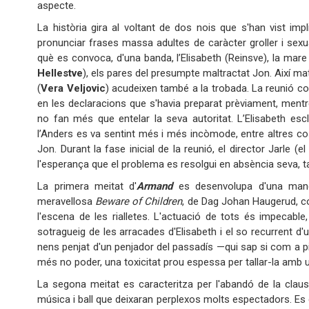
aspecte.
La història gira al voltant de dos nois que s'han vist im
pronunciar frases massa adultes de caràcter groller i sex
què es convoca, d'una banda, l’Elisabeth (Reinsve), la mare 
Hellestve
), els pares del presumpte maltractat Jon. Així ma
(
Vera Veljovic
) acudeixen també a la trobada. La reunió c
en les declaracions que s'havia preparat prèviament, men
no fan més que entelar la seva autoritat. L’Elisabeth esc
l’Anders es va sentint més i més incòmode, entre altres co
Jon. Durant la fase inicial de la reunió, el director Jarle (e
l'esperança que el problema es resolgui en absència seva, t
La primera meitat d'
Armand
es desenvolupa d'una manera
meravellosa
Beware of Children
, de Dag Johan Haugerud, c
l'escena de les rialletes. L'actuació de tots és impecable,
sotragueig de les arracades d'Elisabeth i el so recurrent d'
nens penjat d'un penjador del passadís —qui sap si com a pic
més no poder, una toxicitat prou espessa per tallar-la amb un
La segona meitat es caracteritza per l'abandó de la clau
música i ball que deixaran perplexos molts espectadors. Es 