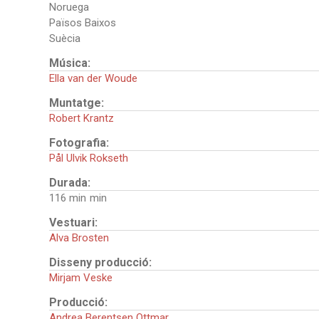
Noruega
Països Baixos
Suècia
Música:
Ella van der Woude
Muntatge:
Robert Krantz
Fotografia:
Pål Ulvik Rokseth
Durada:
116 min
Vestuari:
Alva Brosten
Disseny producció:
Mirjam Veske
Producció:
Andrea Berentsen Ottmar