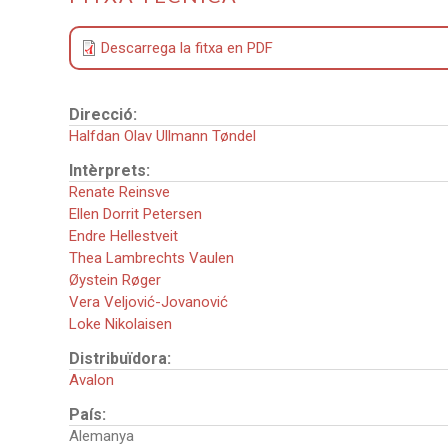
Descarrega la fitxa en PDF
Direcció:
Halfdan Olav Ullmann Tøndel
Intèrprets:
Renate Reinsve
Ellen Dorrit Petersen
Endre Hellestveit
Thea Lambrechts Vaulen
Øystein Røger
Vera Veljović-Jovanović
Loke Nikolaisen
Distribuïdora:
Avalon
País:
Alemanya