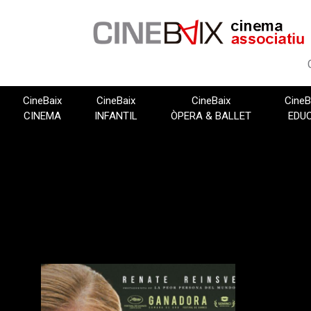
Vés
al
contingut
CineBaix
CineBaix
CineBaix
CineB
CINEMA
INFANTIL
ÒPERA & BALLET
EDU