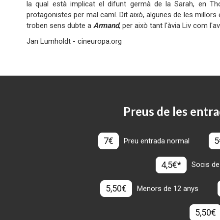
la qual està implicat el difunt germà de la Sarah, en Th
protagonistes per mal camí. Dit això, algunes de les millors
troben sens dubte a
Armand
, per això tant l'àvia Liv com l'
Jan Lumholdt - cineuropa.org
Preus de les entra
7€
5
Preu entrada normal
4,5€*
Socis de
5,50€
Menors de 12 anys
5,50€