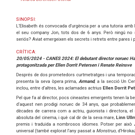
SINOPSI:
L’Elisabeth és convocada d'urgència per a una tutoria amb la
el seu company Jon, tots dos de 6 anys. Però ningú n
seriós? Aviat emergeixen els secrets i retrets entre pares i 
CRÍTICA:
20/05/2024 - CANES 2024: El debutant director noruec Hal
protagonitzada per Ellen Dorrit Petersen i Renate Reinsve
Després de dos prometedors curtmetratges i una temporada
presenta la seva òpera prima,
Armand
, a la secció Un Cer
inclou, entre d'altres, les aclamades actrius
Ellen Dorrit
Pe
Pel que fa al director, pocs cineastes emergents tenen la b
d'aquest nen prodigi noruec de 34 anys, que probableme
dècades de carrera com a actriu, guionista i directora, e
absoluta del cinema, i què cal dir de la seva mare,
Linn Ull
premis i traduïda a nombrosos idiomes. Potser per això
universal (també explorat l'any passat a
Monstruo
, d'Hirok