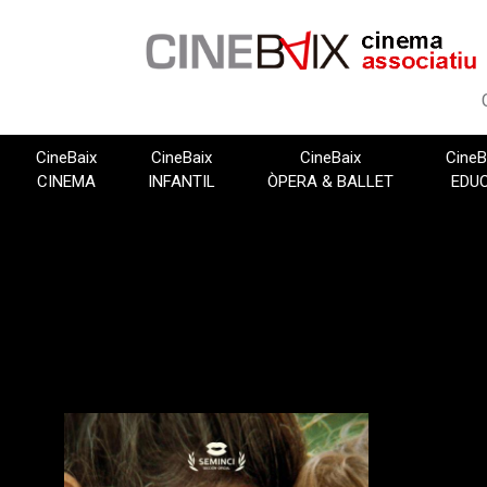
Vés
al
contingut
CineBaix
CineBaix
CineBaix
CineB
CINEMA
INFANTIL
ÒPERA & BALLET
EDU