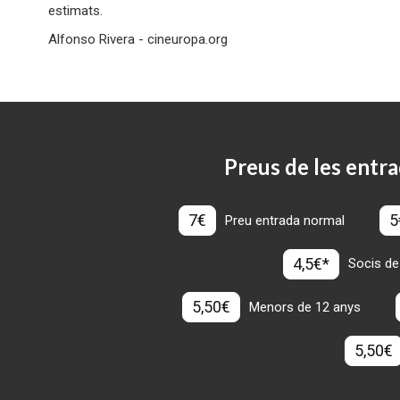
estimats
Alfonso Rivera - cineuropa.org
Preus de les entra
7€
5
Preu entrada normal
4,5€*
Socis de
5,50€
Menors de 12 anys
5,50€