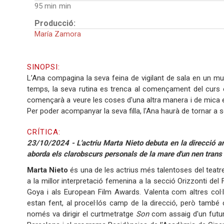
95 min
Producció:
María Zamora
SINOPSI:
L’Ana compagina la seva feina de vigilant de sala en un mus
temps, la seva rutina es trenca al començament del curs es
començarà a veure les coses d'una altra manera i de mica 
Per poder acompanyar la seva filla, l'Ana haurà de tornar a se
CRÍTICA:
23/10/2024 - L'actriu Marta Nieto debuta en la direcció am
aborda els clarobscurs personals de la mare d'un nen trans
Marta Nieto
és una de les actrius més talentoses del teatr
a la millor interpretació femenina a la secció Orizzonti del 
Goya i als European Film Awards. Valenta com altres col·
estan fent, al procel·lós camp de la direcció, però també 
només va dirigir el curtmetratge
Son
com assaig d'un futur