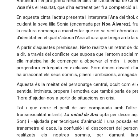
Barcelona i el programa Residències de l'Acadèmia de Cinem
Ana
n’és el resultat, que s'ha estrenat per fi a competició a
En aquesta cinta l'actriu presenta i interpreta l'Ana del títo
cuidant la seva filla Sonia (encarnada per
Noa Álvarez
), f
la criatura comença a manifestar que no se sent còmoda am
d'identitat en el qual s’aboca l’Ana alhora que brega amb la 
A partir d'aquestes premisses, Nieto realitza un retrat de d
a dir, a través del conflicte que suposa que l'entorn social m
ella mateixa ha de començar a observar el món –i, sob
progenitora entregada en exclusiva. Som doncs davant d'una 
ha arraconat els seus somnis, plaers i ambicions, amagada da
Aquesta és la meitat del personatge central, ocult com el co
sentida, intimista, propera i emotiva que també parla de pre
´hora d´ajudar-nos a sortir de situacions en crisi.
Tot i que corre el perill de ser comparada amb l'altre
transsexualitat infantil,
La mitad de Ana
opta per deixar aqu
Son) i –ajudada per tècniques d'animació i una posada en
transmetre el caos, la confusió i el desconcert del person
realitzats els nostres somnis, per damunt f