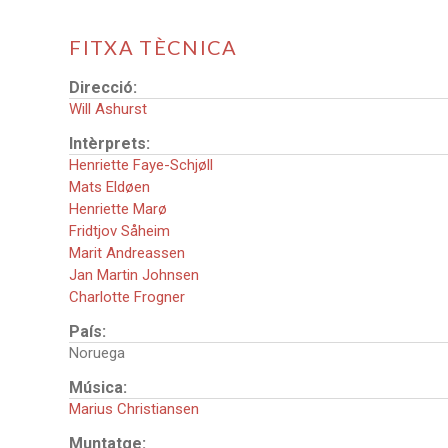
FITXA TÈCNICA
Direcció:
Will Ashurst
Intèrprets:
Henriette Faye-Schjøll
Mats Eldøen
Henriette Marø
Fridtjov Såheim
Marit Andreassen
Jan Martin Johnsen
Charlotte Frogner
País:
Noruega
Música:
Marius Christiansen
Muntatge: