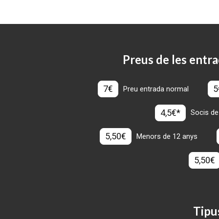
Preus de les entra
7€
5
Preu entrada normal
4,5€*
Socis de
5,50€
Menors de 12 anys
5,50€
Tipu