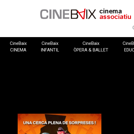
Vés
al
contingut
CineBaix
CineBaix
CineBaix
CineB
CINEMA
INFANTIL
ÒPERA & BALLET
EDU