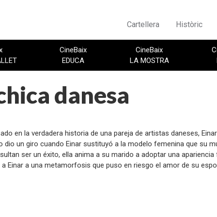
Cartellera
Històric
x
CineBaix
CineBaix
C
ALLET
EDUCA
LA MOSTRA
chica danesa
:
do en la verdadera historia de una pareja de artistas daneses, Eina
 dio un giro cuando Einar sustituyó a la modelo femenina que su muj
esultan ser un éxito, ella anima a su marido a adoptar una aparien
ó a Einar a una metamorfosis que puso en riesgo el amor de su esp