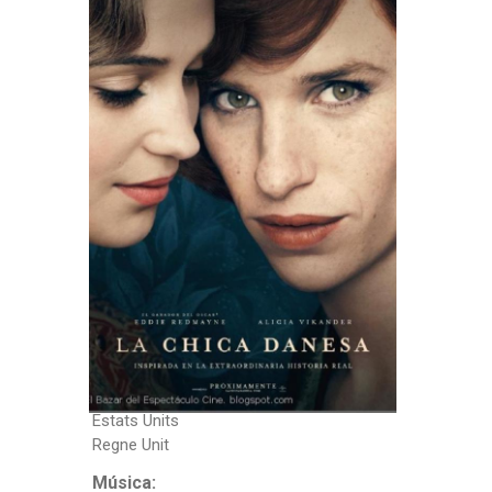
Tom Hooper
Guió:
Lucinda Coxon
Intèrprets:
Eddie Redmayne
Alicia Vikander
Amber Heard
Matthias Schoenaerts
Ben Whishaw
Emerald Fennell
Sebastian Koch
País:
Alemanya
Bèlgica
Dinamarca
Estats Units
Regne Unit
Música: