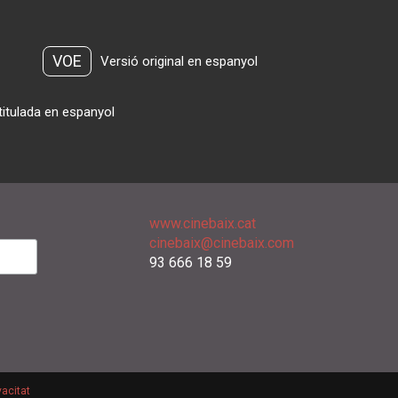
VOE
Versió original en espanyol
titulada en espanyol
www.cinebaix.cat
cinebaix@cinebaix.com
93 666 18 59
vacitat