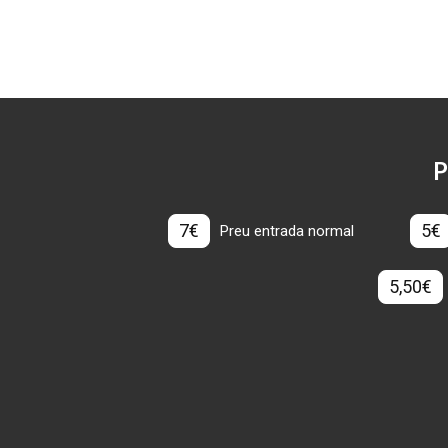
P
7€
5€
Preu entrada normal
5,50€