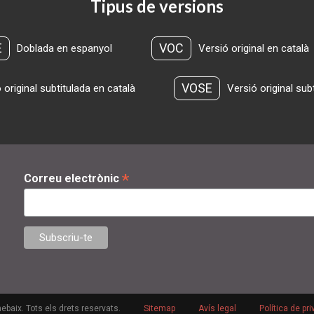
Tipus de versions
E
VOC
Doblada en espanyol
Versió original en català
VOSE
 original subtitulada en català
Versió original sub
*
Correu electrònic
ebaix. Tots els drets reservats.
Sitemap
Avís legal
Política de pri