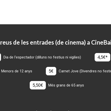
reus de les entrades (de cinema) a CineBa
4,5€*
Dia de l'espectador (dilluns no festius ni vigilies)
5€
Menors de 12 anys
Carnet Jove (Divendres no festius
5,50€
Més grans de 65 anys