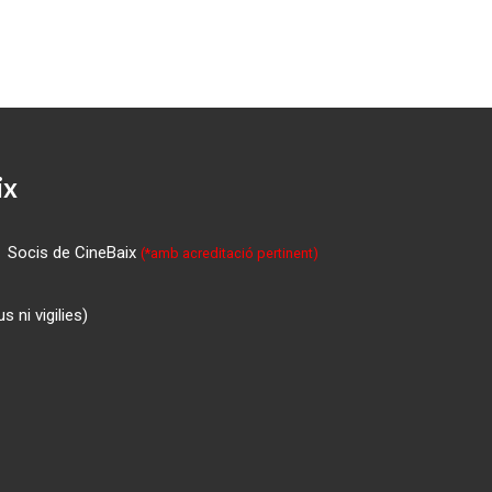
ix
Socis de CineBaix
(*amb acreditació pertinent)
 ni vigilies)