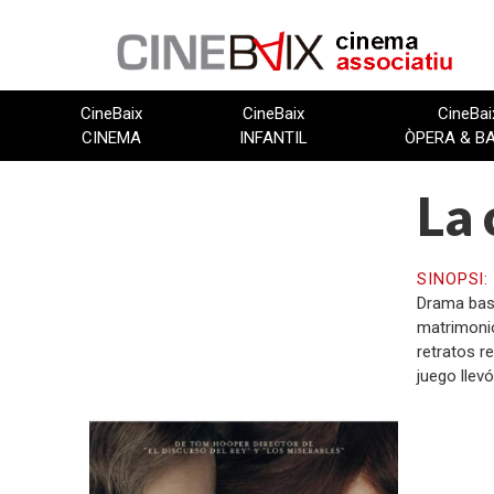
Vés
al
contingut
CineBaix
CineBaix
CineBai
CINEMA
INFANTIL
ÒPERA & B
La 
SINOPSI
Drama basa
matrimonio
retratos r
juego llev
FITXA TÈCNICA
Direcció: