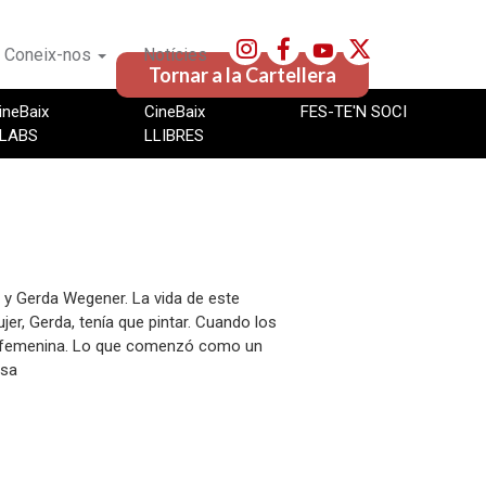
Coneix-nos
Notícies
Tornar a la Cartellera
ineBaix
CineBaix
FES-TE'N SOCI
LABS
LLIBRES
r y Gerda Wegener. La vida de este
er, Gerda, tenía que pintar. Cuando los
cia femenina. Lo que comenzó como un
osa