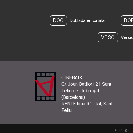
DOC
DO
Doblada en català
VOSC
Versió
CINEBAIX
C/ Joan Batllori, 21 Sant
Feliu de Llobregat
(Barcelona)
RENFE línia R1 i R4, Sant
Feliu
2026. © Cin