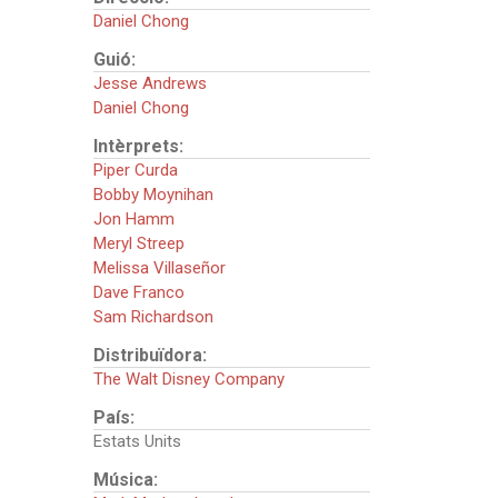
Daniel Chong
Guió:
Jesse Andrews
Daniel Chong
Intèrprets:
Piper Curda
Bobby Moynihan
Jon Hamm
Meryl Streep
Melissa Villaseñor
Dave Franco
Sam Richardson
Distribuïdora:
The Walt Disney Company
País:
Estats Units
Música: