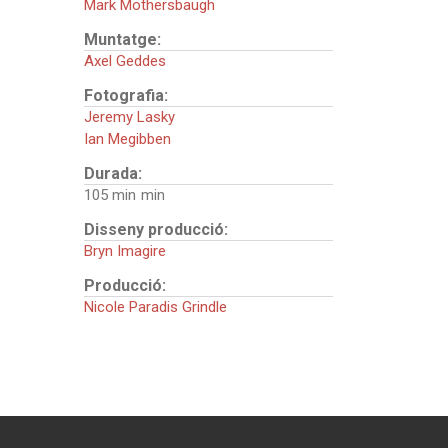
Mark Mothersbaugh
Muntatge:
Axel Geddes
Fotografia:
Jeremy Lasky
Ian Megibben
Durada:
105 min
Disseny producció:
Bryn Imagire
Producció:
Nicole Paradis Grindle