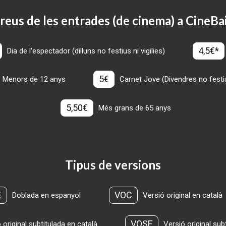
reus de les entrades (de cinema) a CineBa
4,5€*
Dia de l'espectador (dilluns no festius ni vigilies)
5€
Menors de 12 anys
Carnet Jove (Divendres no festius
5,50€
Més grans de 65 anys
Tipus de versions
E
VOC
Doblada en espanyol
Versió original en català
VOSE
 original subtitulada en català
Versió original sub