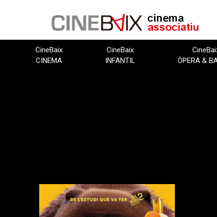
Vés
al
contingut
CineBaix
CineBaix
CineBai
CINEMA
INFANTIL
ÒPERA & B