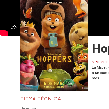
Ho
SINOPSI
La Mabel, 
a un casto
més.
FITXA TÈCNICA
Direcció: