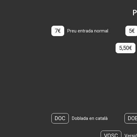
P
7€
5€
Preu entrada normal
5,50€
DOC
DO
Doblada en català
VOSC
Versió