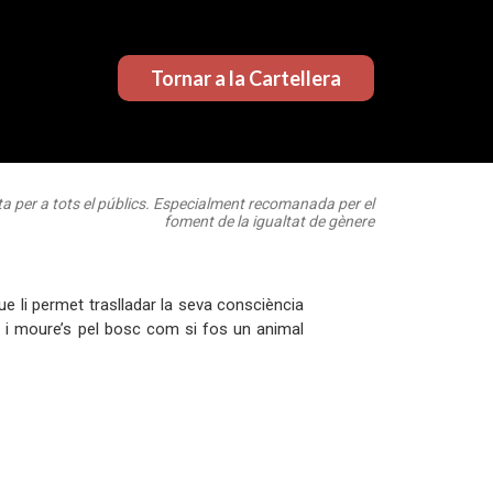
Tornar a la Cartellera
a per a tots el públics. Especialment recomanada per el
foment de la igualtat de gènere
ue li permet traslladar la seva consciència
ge i moure’s pel bosc com si fos un animal