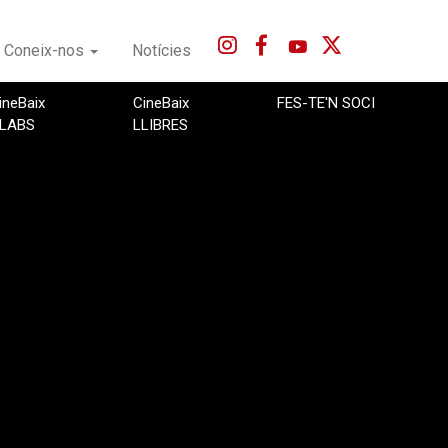
Coneix-nos
Notícies
ineBaix
CineBaix
FES-TE'N SOCI
LABS
LLIBRES