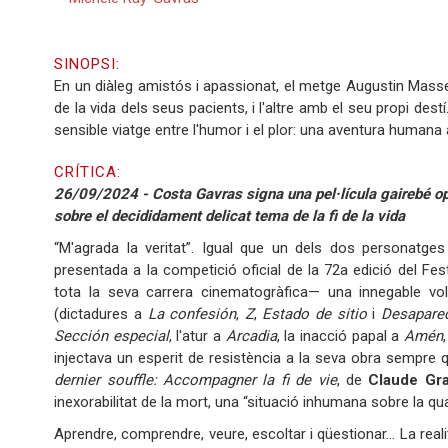
SINOPSI:
En un diàleg amistós i apassionat, el metge Augustin Masset 
de la vida dels seus pacients, i l'altre amb el seu propi des
sensible viatge entre l'humor i el plor: una aventura humana 
CRÍTICA:
26/09/2024 - Costa Gavras signa una pel·lícula gairebé opti
sobre el decididament delicat tema de la fi de la vida
“M'agrada la veritat”. Igual que un dels dos personatges 
presentada a la competició oficial de la 72a edició del Fes
tota la seva carrera cinematogràfica— una innegable vol
(dictadures a
La confesión
,
Z
,
Estado de sitio
i
Desapare
Sección especial
, l'atur a
Arcadia
, la inacció papal a
Amén
injectava un esperit de resistència a la seva obra sempre 
dernier souffle: Accompagner la fi de vie
, de
Claude Gr
inexorabilitat de la mort, una “situació inhumana sobre la qua
Aprendre, comprendre, veure, escoltar i qüestionar… La reali