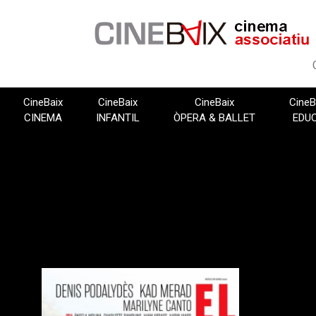
Vés
al
contingut
CineBaix
CineBaix
CineBaix
CineB
CINEMA
INFANTIL
ÒPERA & BALLET
EDU