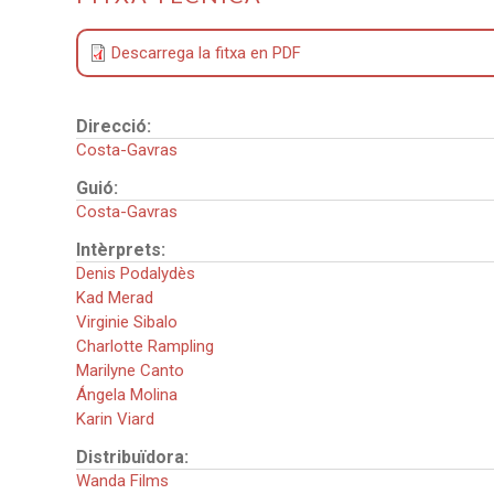
Descarrega la fitxa en PDF
Direcció:
Costa-Gavras
Guió:
Costa-Gavras
Intèrprets:
Denis Podalydès
Kad Merad
Virginie Sibalo
Charlotte Rampling
Marilyne Canto
Ángela Molina
Karin Viard
Distribuïdora:
Wanda Films