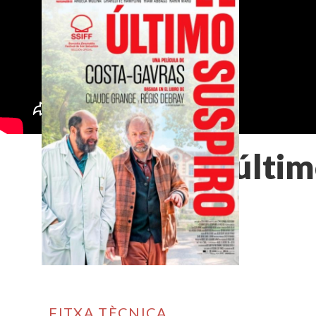
El últi
FITXA TÈCNICA