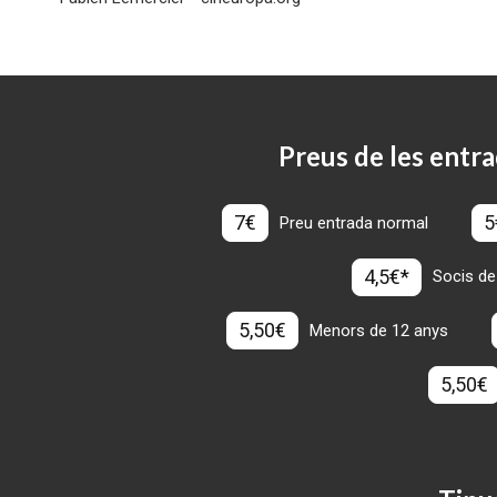
Preus de les entra
7€
5
Preu entrada normal
4,5€*
Socis de
5,50€
Menors de 12 anys
5,50€