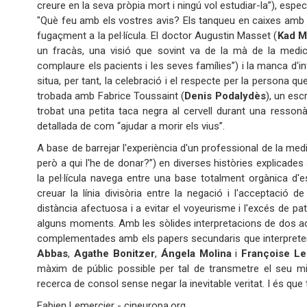
creure en la seva pròpia mort i ningú vol estudiar-la”), esp
"Què feu amb els vostres avis? Els tanqueu en caixes amb 
fugaçment a la pel·lícula. El doctor Augustin Masset (
Kad M
un fracàs, una visió que sovint va de la mà de la medic
complaure els pacients i les seves famílies”) i la manca d'
situa, per tant, la celebració i el respecte per la persona que 
trobada amb Fabrice Toussaint (
Denis Podalydès
), un esc
trobat una petita taca negra al cervell durant una resson
detallada de com “ajudar a morir els vius”.
A base de barrejar l'experiència d'un professional de la me
però a qui l'he de donar?”) en diverses històries explicades
la pel·lícula navega entre una base totalment orgànica d
creuar la línia divisòria entre la negació i l'acceptació d
distància afectuosa i a evitar el voyeurisme i l'excés de 
alguns moments. Amb les sòlides interpretacions de dos act
complementades amb els papers secundaris que interprete
Abbas
,
Agathe Bonitzer
,
Ángela Molina
i
Françoise L
màxim de públic possible per tal de transmetre el seu miss
recerca de consol sense negar la inevitable veritat. I és que ta
Fabien Lemercier - cineuropa.org