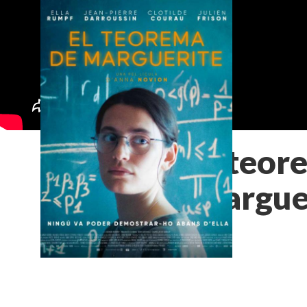
El teor
Margue