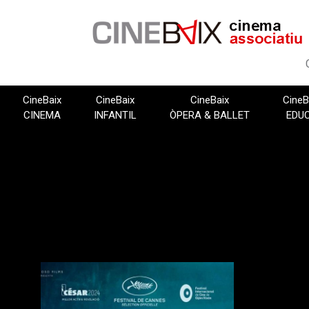
Vés
al
contingut
CineBaix
CineBaix
CineBaix
CineB
CINEMA
INFANTIL
ÒPERA & BALLET
EDU