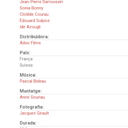
Jean-Pierre Darroussin
Sonia Bonny
Clotilde Courau
Édouard Sulpice
Idir Azougli
Distribuïdora:
Adso Films
País:
França
Suïssa
Música:
Pascal Bideau
Muntatge:
Anne Souriau
Fotografia:
Jacques Girault
Durada: