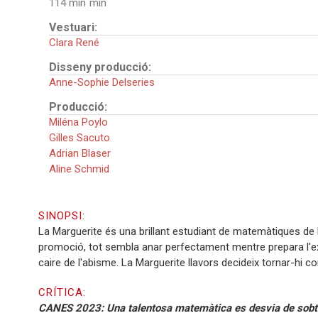
114 min
Vestuari:
Clara René
Disseny producció:
Anne-Sophie Delseries
Producció:
Miléna Poylo
Gilles Sacuto
Adrian Blaser
Aline Schmid
SINOPSI:
La Marguerite és una brillant estudiant de matemàtiques de la
promoció, tot sembla anar perfectament mentre prepara l'expos
caire de l'abisme. La Marguerite llavors decideix tornar-hi c
CRÍTICA:
CANES 2023: Una talentosa matemàtica es desvia de sobte de