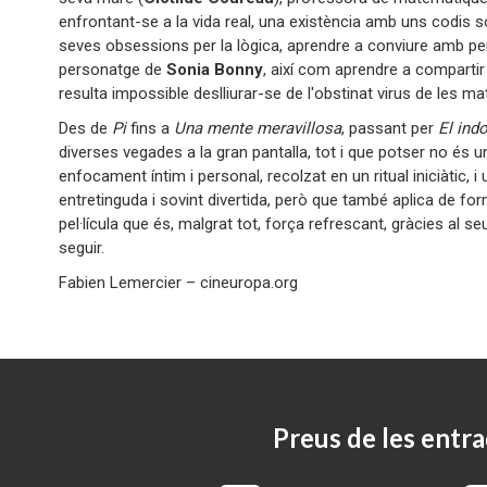
enfrontant-se a la vida real, una existència amb uns codis so
seves obsessions per la lògica, aprendre a conviure amb pe
personatge de
Sonia Bonny
, així com aprendre a compartir
resulta impossible deslliurar-se de l'obstinat virus de les 
Des de
Pi
fins a
Una mente meravillosa
, passant per
El ind
diverses vegades a la gran pantalla, tot i que potser no és 
enfocament íntim i personal, recolzat en un ritual iniciàtic,
entretinguda i sovint divertida, però que també aplica de 
pel·lícula que és, malgrat tot, força refrescant, gràcies al se
seguir.
Fabien Lemercier – cineuropa.org
Preus de les entra