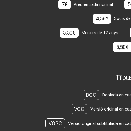
7€
5
Preu entrada normal
4,5€*
Socis de
5,50€
Menors de 12 anys
5,50€
Tipu
DOC
Doblada en cat
VOC
Versió original en ca
VOSC
Versió original subtitulada en ca