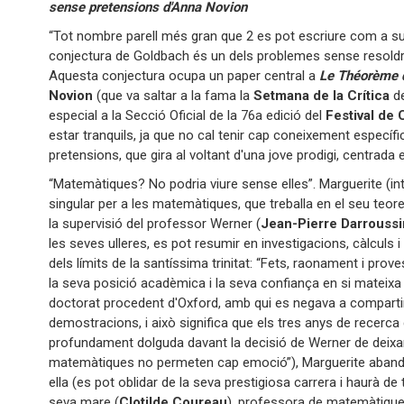
sense pretensions d'Anna Novion
“Tot nombre parell més gran que 2 es pot escriure com a s
conjectura de Goldbach és un dels problemes sense resoldre
Aquesta conjectura ocupa un paper central a
Le
Théorème 
Novion
(que va saltar a la fama la
Setmana de la Crítica
d
especial a la Secció Oficial de la 76a edició del
Festival de
estar tranquils, ja que no cal tenir cap coneixement específi
pretensions, que gira al voltant d'una jove prodigi, centrada 
“Matemàtiques? No podria viure sense elles”. Marguerite (in
singular per a les matemàtiques, que treballa en el seu te
la supervisió del professor Werner (
Jean-Pierre Darroussi
les seves ulleres, es pot resumir en investigacions, càlculs i
dels límits de la santíssima trinitat: “Fets, raonament i prove
la seva posició acadèmica i la seva confiança en si mateixa
doctorat procedent d'Oxford, amb qui es negava a comparti
demostracions, i això significa que els tres anys de recerca 
profundament dolguda davant la decisió de Werner de deixar
matemàtiques no permeten cap emoció”), Marguerite abando
ella (es pot oblidar de la seva prestigiosa carrera i haurà d
seva mare (
Clotilde Coureau
), professora de matemàtiques 