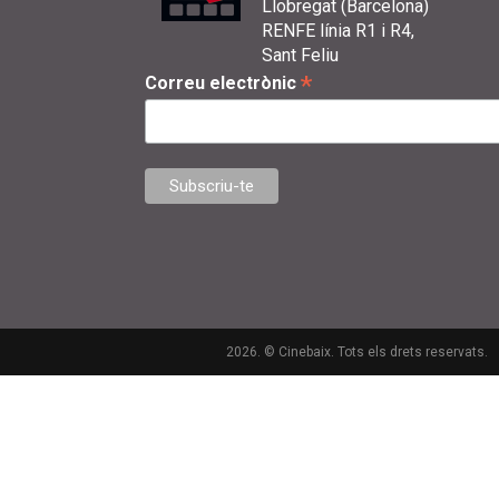
Llobregat (Barcelona)
RENFE línia R1 i R4,
Sant Feliu
*
Correu electrònic
2026. © Cinebaix. Tots els drets reservats.