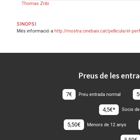
Thomas Zribi
SINOPSI:
Més informació a
http://mostra.cinebaix.cat/pellicula/el-pe
Preus de les entra
7€
5
Preu entrada normal
4,5€*
Socis de
5,50€
Menors de 12 anys
5,50€