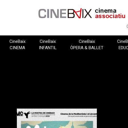
Vés
al
contingut
CineBaix
CineBaix
CineBaix
CineB
CINEMA
INFANTIL
ÒPERA & BALLET
EDU