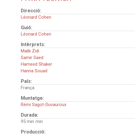
Direcció:
Léonard Cohen
Guió:
Léonard Cohen
Intèrprets:
Malik Zidi
Samir Saed
Hameed Shaker
Hanna Souad
País:
França
Muntatge:
Rémi Sagot-Duvauroux
Durada:
95 min
Producció: