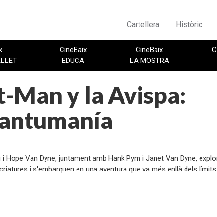
Cartellera
Històric
x
CineBaix
CineBaix
C
ALLET
EDUCA
LA MOSTRA
-Man y la Avispa:
antumanía
:
 i Hope Van Dyne, juntament amb Hank Pym i Janet Van Dyne, explor
criatures i s'embarquen en una aventura que va més enllà dels límits 