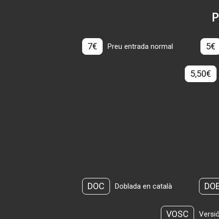
P
7€
5€
Preu entrada normal
5,50€
DOC
DO
Doblada en català
VOSC
Versió