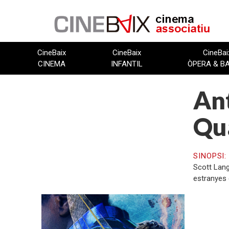
Vés
al
contingut
CineBaix
CineBaix
CineBai
CINEMA
INFANTIL
ÒPERA & B
Ant
Qu
SINOPSI
Scott Lang
estranyes 