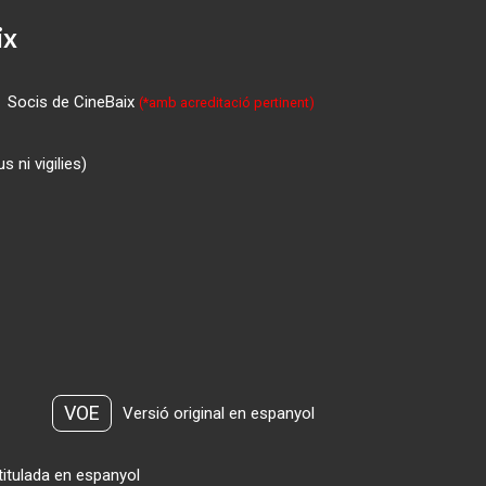
ix
Socis de CineBaix
(*amb acreditació pertinent)
 ni vigilies)
VOE
Versió original en espanyol
titulada en espanyol