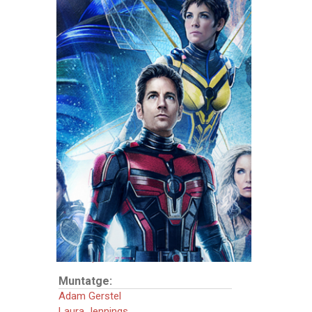
FITXA TÈCNICA
Direcció:
Peyton Reed
Intèrprets:
Paul Rudd
Evangeline Lilly
Jonathan Majors
Kathryn Newton
Michelle Pfeiffer
Michael Douglas
Bill Murray
País:
Estats Units
Música:
Christophe Beck
Muntatge:
Adam Gerstel
Laura Jennings