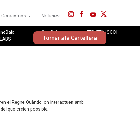
Coneix-nos
Notícies
ineBaix
CineBaix
FES-TE'N SOCI
Tornar a la Cartellera
LABS
LLIBRES
en el Regne Quàntic, on interactuen amb
del que creien possible.