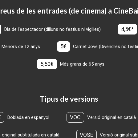
reus de les entrades (de cinema) a CineBa
4,5€*
Dia de l'espectador (dilluns no festius ni vigilies)
5€
Menors de 12 anys
Carnet Jove (Divendres no festius
5,50€
Més grans de 65 anys
Tipus de versions
E
VOC
Doblada en espanyol
Versió original en català
VOSE
 original subtitulada en català
Versió original sub