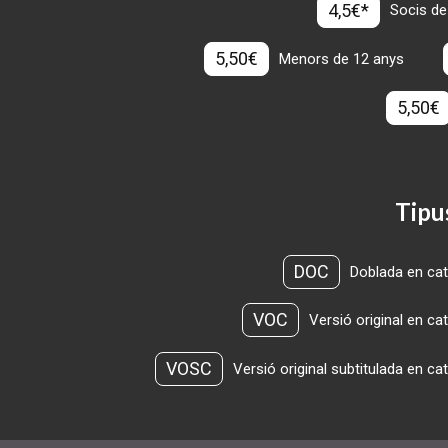
4,5€*
Socis de
5,50€
Menors de 12 anys
5,50€
Tipu
DOC
Doblada en cat
VOC
Versió original en ca
VOSC
Versió original subtitulada en ca