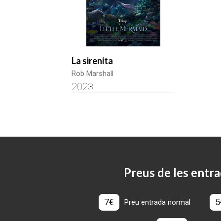
La sirenita
Rob Marshall
2023
Preus de les entra
7€
5
Preu entrada normal