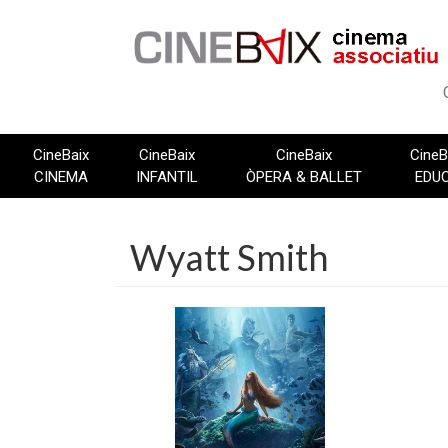
Vés
al
contingut
CineBaix
CineBaix
CineBaix
CineB
CINEMA
INFANTIL
ÒPERA & BALLET
EDU
Wyatt Smith