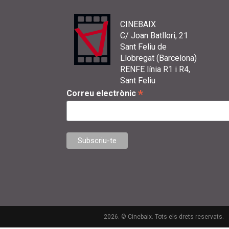
CINEBAIX
C/ Joan Batllori, 21
Sant Feliu de
Llobregat (Barcelona)
RENFE línia R1 i R4,
Sant Feliu
*
Correu electrònic
2026. © Cinebaix. Tots els drets reservats.