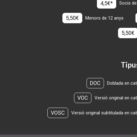
4,5€*
Socis de
5,50€
Menors de 12 anys
5,50€
Tipu
DOC
Doblada en cat
VOC
Versió original en ca
VOSC
Versió original subtitulada en ca