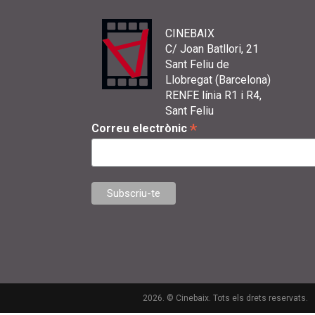
CINEBAIX
C/ Joan Batllori, 21
Sant Feliu de
Llobregat (Barcelona)
RENFE línia R1 i R4,
Sant Feliu
*
Correu electrònic
2026. © Cinebaix. Tots els drets reservats.