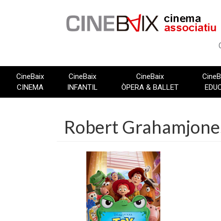
Vés
al
contingut
CineBaix
CineBaix
CineBaix
CineB
CINEMA
INFANTIL
ÒPERA & BALLET
EDU
Robert Grahamjone