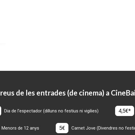
reus de les entrades (de cinema) a CineBa
4,5€*
Dia de l'espectador (dilluns no festius ni vigilies)
5€
Menors de 12 anys
Carnet Jove (Divendres no festius