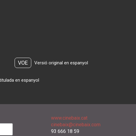
VOE
Versió original en espanyol
titulada en espanyol
www.cinebaix.cat
cinebaix@cinebaix.com
93 666 18 59