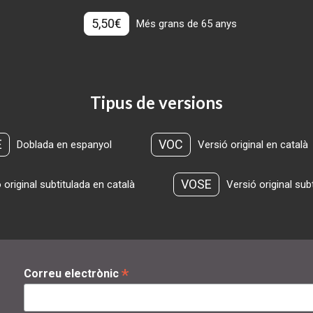
5,50€
Més grans de 65 anys
Tipus de versions
E
VOC
Doblada en espanyol
Versió original en català
VOSE
 original subtitulada en català
Versió original sub
*
Correu electrònic