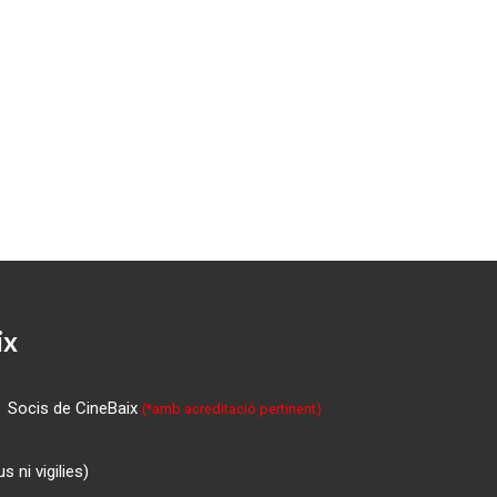
ix
Socis de CineBaix
(*amb acreditació pertinent)
 ni vigilies)