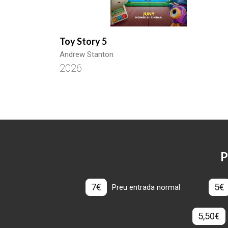
Toy Story 5
Andrew Stanton
2026
P
7€
5€
Preu entrada normal
5,50€