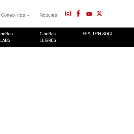
Coneix-nos
Notícies
ineBaix
CineBaix
FES-TE'N SOCI
LABS
LLIBRES