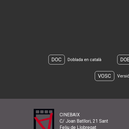
DOC
DO
Doblada en català
VOSC
Versió
CINEBAIX
C/ Joan Batllori, 21 Sant
Feliu de Llobregat