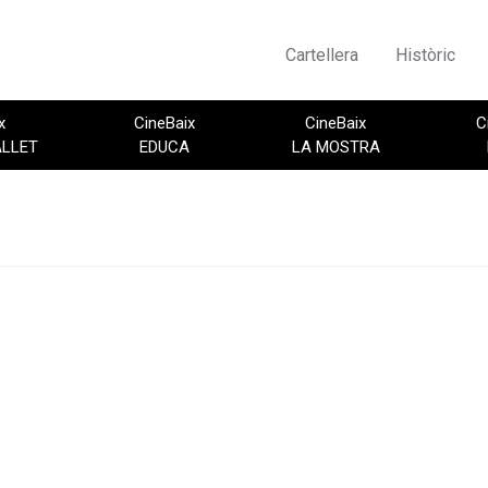
Cartellera
Històric
x
CineBaix
CineBaix
C
ALLET
EDUCA
LA MOSTRA