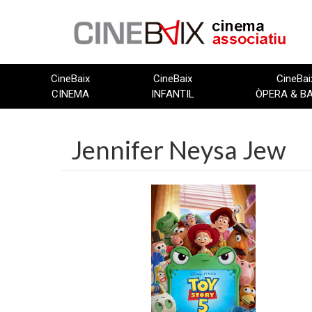
Vés
al
contingut
CineBaix
CineBaix
CineBai
CINEMA
INFANTIL
ÒPERA & B
Jennifer Neysa Jew