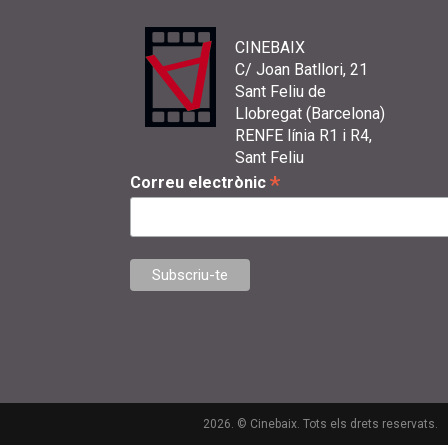
CINEBAIX
C/ Joan Batllori, 21
Sant Feliu de
Llobregat (Barcelona)
RENFE línia R1 i R4,
Sant Feliu
*
Correu electrònic
2026. © Cinebaix. Tots els drets reservats.