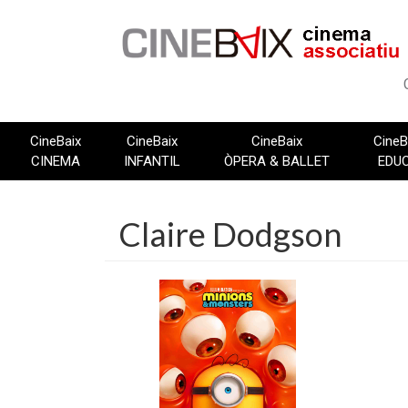
Vés
al
contingut
CineBaix
CineBaix
CineBaix
CineB
CINEMA
INFANTIL
ÒPERA & BALLET
EDU
Claire Dodgson