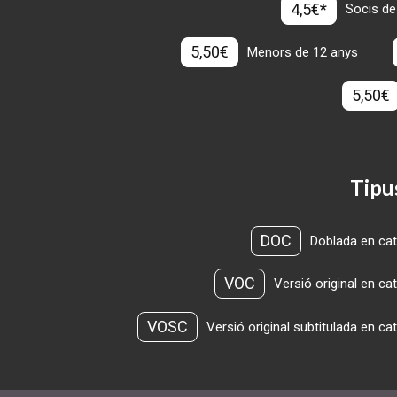
4,5€*
Socis de
5,50€
Menors de 12 anys
5,50€
Tipu
DOC
Doblada en cat
VOC
Versió original en ca
VOSC
Versió original subtitulada en ca