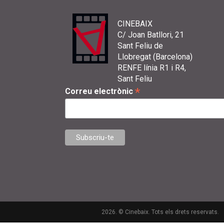
CINEBAIX
C/ Joan Batllori, 21
Sant Feliu de
Llobregat (Barcelona)
RENFE línia R1 i R4,
Sant Feliu
*
Correu electrònic
2026. © Cinebaix. Tots els drets reservats.