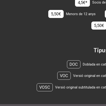
4,5€*
Socis de
5,50€
Menors de 12 anys
5,50€
Tipu
DOC
Doblada en cat
VOC
Versió original en ca
VOSC
Versió original subtitulada en ca