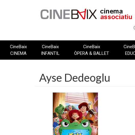
Vés
al
contingut
CineBaix
CineBaix
CineBaix
CineB
CINEMA
INFANTIL
ÒPERA & BALLET
EDU
Ayse Dedeoglu