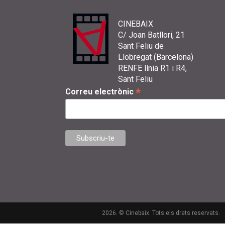
CINEBAIX
C/ Joan Batllori, 21
Sant Feliu de
Llobregat (Barcelona)
RENFE línia R1 i R4,
Sant Feliu
*
Correu electrònic
2026. © Cinebaix. Tots els drets reservats.