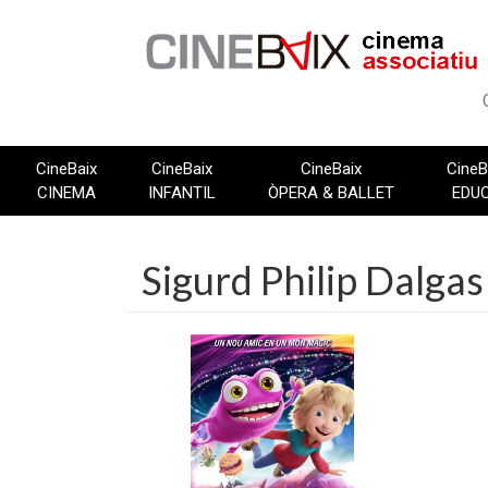
Vés
al
contingut
CineBaix
CineBaix
CineBaix
CineB
CINEMA
INFANTIL
ÒPERA & BALLET
EDU
Sigurd Philip Dalgas