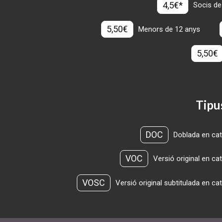
4,5€*
Socis de
5,50€
Menors de 12 anys
5,50€
Tipu
DOC
Doblada en cat
VOC
Versió original en ca
VOSC
Versió original subtitulada en ca