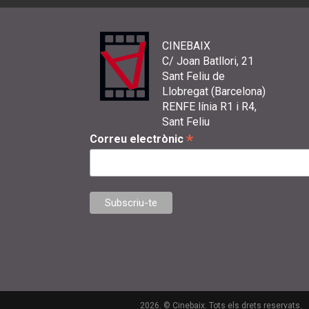
CINEBAIX
C/ Joan Batllori, 21
Sant Feliu de
Llobregat (Barcelona)
RENFE línia R1 i R4,
Sant Feliu
*
Correu electrònic
2026. © Cinebaix. Tots els drets reservats.