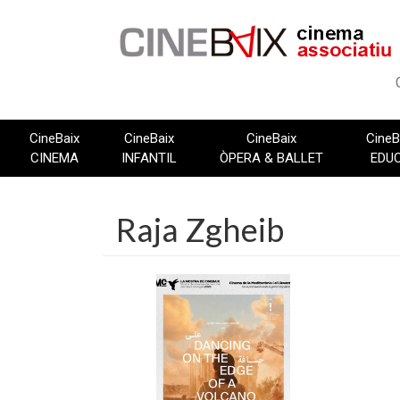
Vés
al
contingut
CineBaix
CineBaix
CineBaix
CineB
CINEMA
INFANTIL
ÒPERA & BALLET
EDU
Raja Zgheib