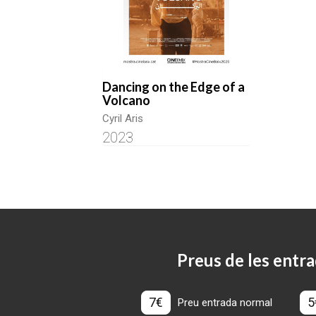
Dancing on the Edge of a
Volcano
Cyril Aris
2023
Preus de les entra
7€
5
Preu entrada normal