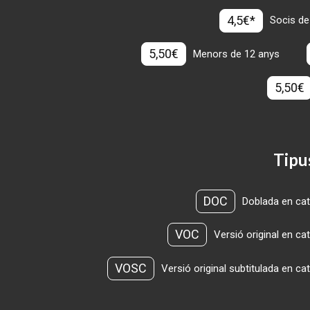
4,5€*
Socis de
5,50€
Menors de 12 anys
5,50€
Tipu
DOC
Doblada en cat
VOC
Versió original en ca
VOSC
Versió original subtitulada en ca