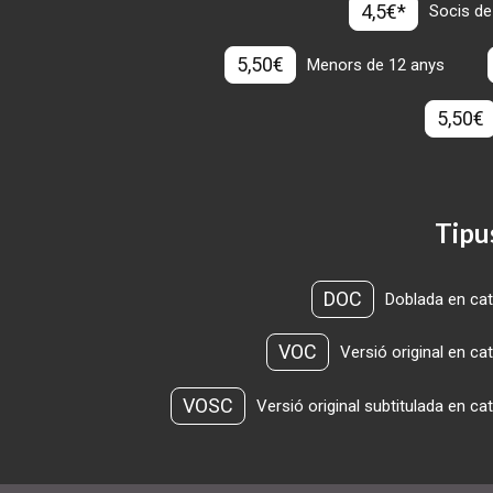
4,5€*
Socis de
5,50€
Menors de 12 anys
5,50€
Tipu
DOC
Doblada en cat
VOC
Versió original en ca
VOSC
Versió original subtitulada en ca