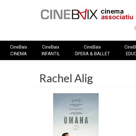
Vés
al
contingut
CineBaix
CineBaix
CineBaix
CineB
CINEMA
INFANTIL
ÒPERA & BALLET
EDU
Rachel Alig