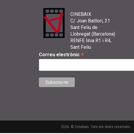
CINEBAIX
C/ Joan Batllori, 21
Sant Feliu de
Llobregat (Barcelona)
RENFE línia R1 i R4,
Sant Feliu
*
Correu electrònic
2026. © Cinebaix. Tots els drets reservats.