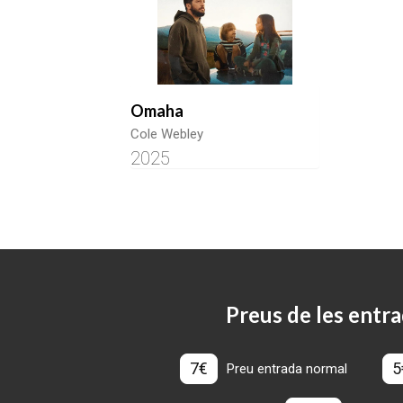
Omaha
Cole Webley
2025
Preus de les entra
7€
5
Preu entrada normal