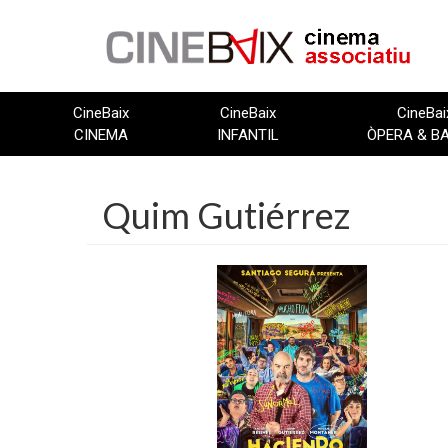
Vés
al
contingut
CineBaix
CineBaix
CineBai
CINEMA
INFANTIL
ÒPERA & B
Quim Gutiérrez