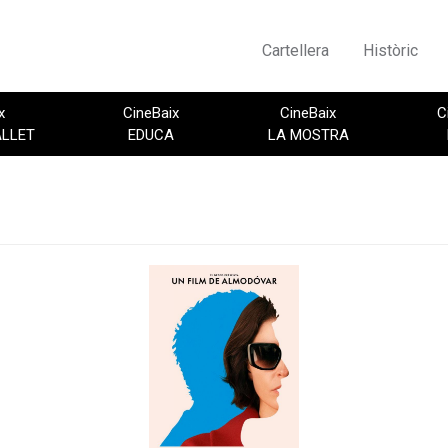
Cartellera
Històric
x
CineBaix
CineBaix
C
ALLET
EDUCA
LA MOSTRA