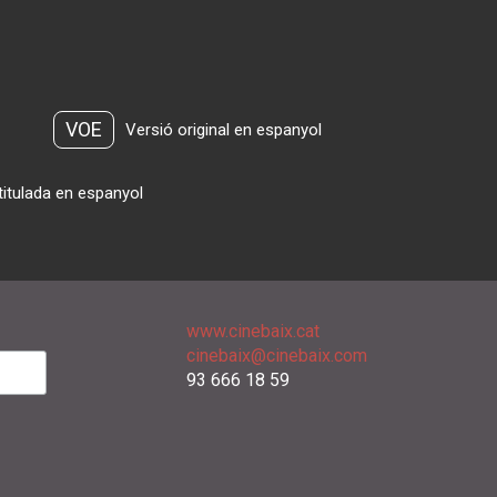
VOE
Versió original en espanyol
titulada en espanyol
www.cinebaix.cat
cinebaix@cinebaix.com
93 666 18 59