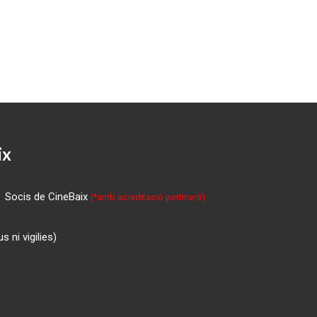
ix
Socis de CineBaix
(*amb acreditació pertinent)
 ni vigilies)