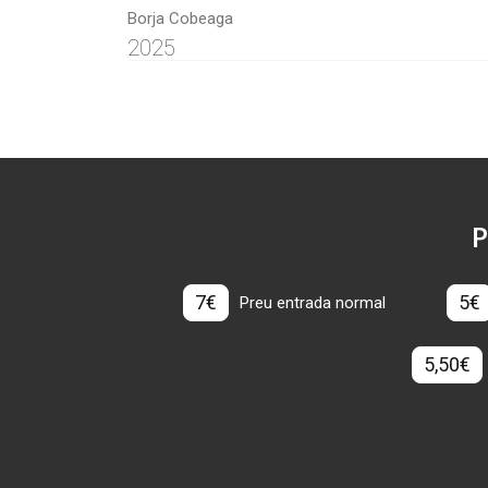
Borja Cobeaga
2025
P
7€
5€
Preu entrada normal
5,50€