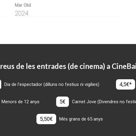
Mar Olid
2024
reus de les entrades (de cinema) a CineBa
4,5€*
Dia de l'espectador (dilluns no festius ni vigilies)
5€
Menors de 12 anys
Carnet Jove (Divendres no festius
5,50€
Més grans de 65 anys