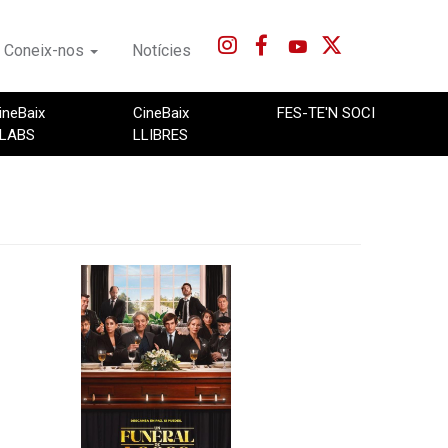
Coneix-nos
Notícies
ineBaix
CineBaix
FES-TE'N SOCI
LABS
LLIBRES