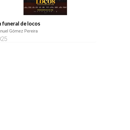
 funeral de locos
nuel Gómez Pereira
025