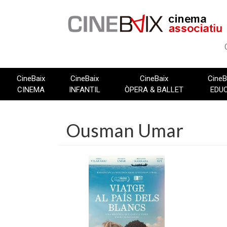
Vés
al
contingut
CineBaix
CineBaix
CineBaix
CineB
CINEMA
INFANTIL
ÒPERA & BALLET
EDU
Ousman Umar