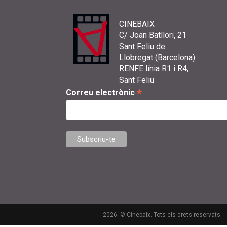
CINEBAIX
C/ Joan Batllori, 21
Sant Feliu de
Llobregat (Barcelona)
RENFE línia R1 i R4,
Sant Feliu
*
Correu electrònic
2026. © Cinebaix. Tots els drets reservats.