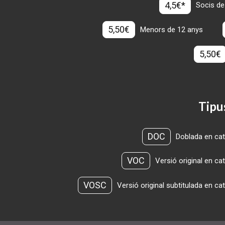
4,5€*
Socis de
5,50€
Menors de 12 anys
5,50€
Tipu
DOC
Doblada en cat
VOC
Versió original en ca
VOSC
Versió original subtitulada en ca