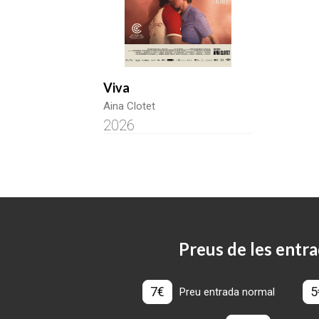
Viva
Aina Clotet
2026
Preus de les entra
7€
5
Preu entrada normal