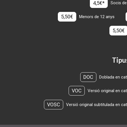
4,5€*
Socis de
5,50€
Menors de 12 anys
5,50€
Tipu
DOC
Doblada en cat
VOC
Versió original en ca
VOSC
Versió original subtitulada en ca