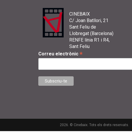
CINEBAIX
C/ Joan Batllori, 21
Sant Feliu de
Llobregat (Barcelona)
RENFE línia R1 i R4,
Sant Feliu
*
Correu electrònic
2026. © Cinebaix. Tots els drets reservats.