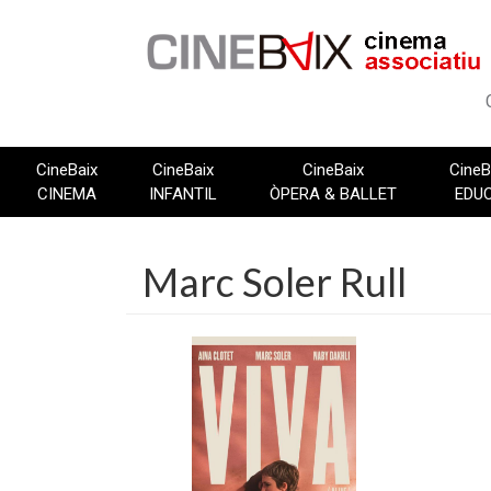
Vés
al
contingut
CineBaix
CineBaix
CineBaix
CineB
CINEMA
INFANTIL
ÒPERA & BALLET
EDU
Marc Soler Rull