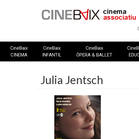
Vés
al
contingut
CineBaix
CineBaix
CineBaix
CineB
CINEMA
INFANTIL
ÒPERA & BALLET
EDU
Julia Jentsch