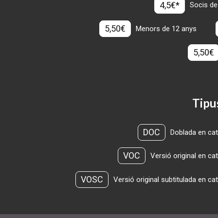
4,5€*
Socis de
5,50€
Menors de 12 anys
5,50€
Tipu
DOC
Doblada en cat
VOC
Versió original en ca
VOSC
Versió original subtitulada en ca