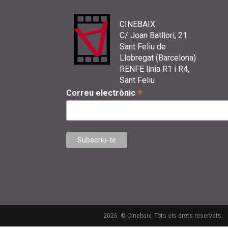
CINEBAIX
C/ Joan Batllori, 21
Sant Feliu de
Llobregat (Barcelona)
RENFE línia R1 i R4,
Sant Feliu
*
Correu electrònic
2026. © Cinebaix. Tots els drets reservats.