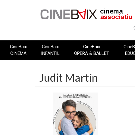
Vés
al
contingut
CineBaix
CineBaix
CineBaix
CineB
CINEMA
INFANTIL
ÒPERA & BALLET
EDU
Judit Martín