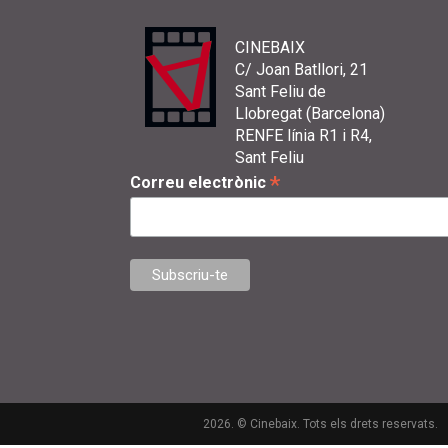
CINEBAIX
C/ Joan Batllori, 21
Sant Feliu de
Llobregat (Barcelona)
RENFE línia R1 i R4,
Sant Feliu
*
Correu electrònic
2026. © Cinebaix. Tots els drets reservats.