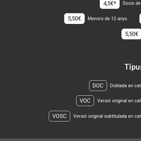
4,5€*
Socis de
5,50€
Menors de 12 anys
5,50€
Tipu
DOC
Doblada en cat
VOC
Versió original en ca
VOSC
Versió original subtitulada en ca