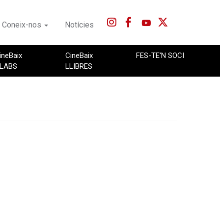
Coneix-nos
Notícies
ineBaix
CineBaix
FES-TE'N SOCI
LABS
LLIBRES