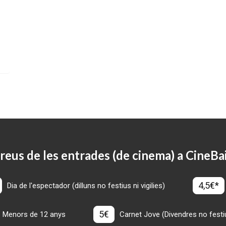
reus de les entrades (de cinema) a CineBa
4,5€*
Dia de l'espectador (dilluns no festius ni vigilies)
5€
Menors de 12 anys
Carnet Jove (Divendres no festius