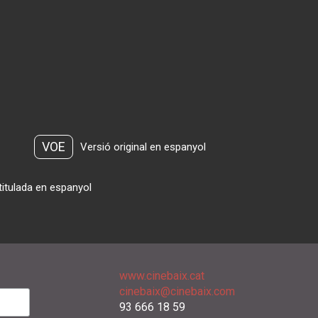
VOE
Versió original en espanyol
titulada en espanyol
www.cinebaix.cat
cinebaix@cinebaix.com
93 666 18 59