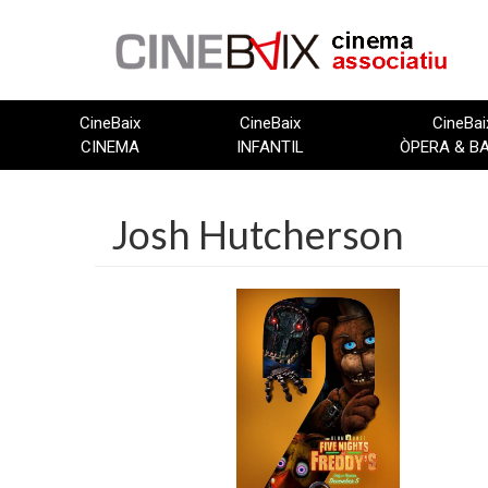
Vés
al
contingut
CineBaix
CineBaix
CineBai
CINEMA
INFANTIL
ÒPERA & B
Josh Hutcherson