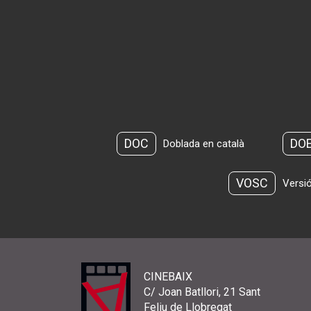
DOC
DO
Doblada en català
VOSC
Versió
CINEBAIX
C/ Joan Batllori, 21 Sant
Feliu de Llobregat