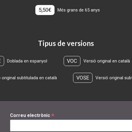
5,50€
Més grans de 65 anys
Tipus de versions
E
VOC
Doblada en espanyol
Versió original en català
VOSE
 original subtitulada en català
Versió original sub
*
Correu electrònic