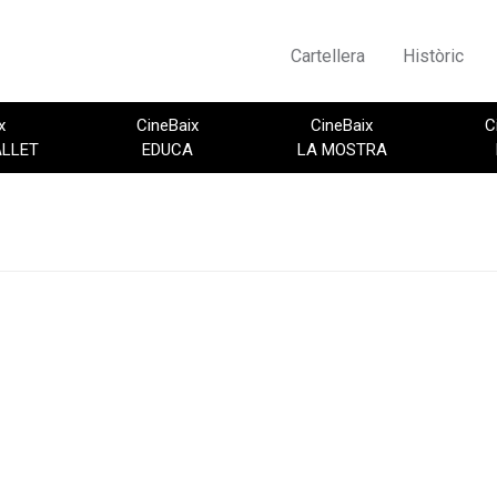
Cartellera
Històric
x
CineBaix
CineBaix
C
ALLET
EDUCA
LA MOSTRA