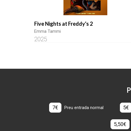
Five Nights at Freddy's 2
Emma Tammi
2025
P
7€
5€
Preu entrada normal
5,50€