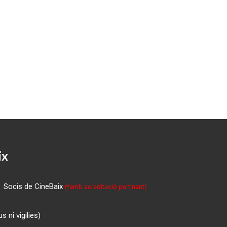
ix
Socis de CineBaix
(*amb acreditació pertinent)
 ni vigilies)