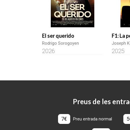
El ser querido
F1: La p
Rodrigo Sorogoyen
Joseph K
2026
2025
Preus de les entra
7€
5
Preu entrada normal