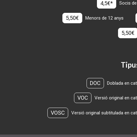
4,5€*
Socis de
5,50€
Menors de 12 anys
5,50€
Tipu
DOC
Doblada en cat
VOC
Versió original en ca
VOSC
Versió original subtitulada en ca