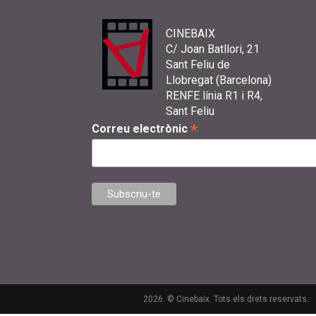
CINEBAIX
C/ Joan Batllori, 21
Sant Feliu de
Llobregat (Barcelona)
RENFE línia R1 i R4,
Sant Feliu
*
Correu electrònic
2026. © Cinebaix. Tots els drets reservats.