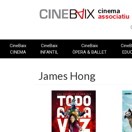
Vés
al
contingut
CineBaix
CineBaix
CineBaix
CineB
CINEMA
INFANTIL
ÒPERA & BALLET
EDU
James Hong