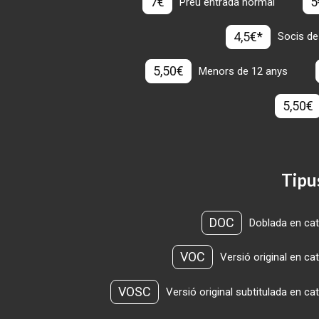
7€
5
Preu entrada normal
4,5€*
Socis de
5,50€
Menors de 12 anys
5,50€
Tipu
DOC
Doblada en cat
VOC
Versió original en ca
VOSC
Versió original subtitulada en ca