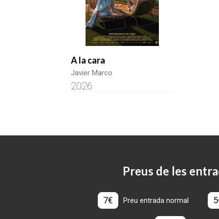
A la cara
Javier Marco
2026
Preus de les entra
7€
5
Preu entrada normal