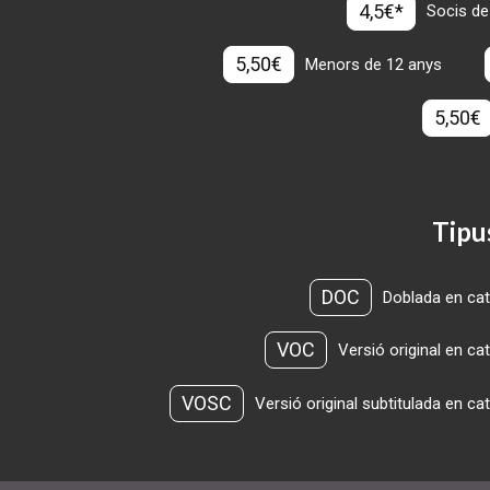
4,5€*
Socis de
5,50€
Menors de 12 anys
5,50€
Tipu
DOC
Doblada en cat
VOC
Versió original en ca
VOSC
Versió original subtitulada en ca