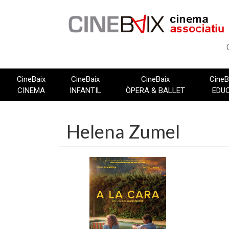
Vés
al
contingut
CineBaix
CineBaix
CineBaix
CineB
CINEMA
INFANTIL
ÒPERA & BALLET
EDU
Helena Zumel