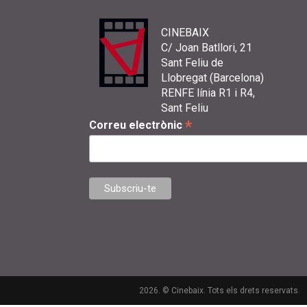
CINEBAIX
C/ Joan Batllori, 21
Sant Feliu de
Llobregat (Barcelona)
RENFE línia R1 i R4,
Sant Feliu
*
Correu electrònic
2026. © Cinebaix. Tots els drets reservats.