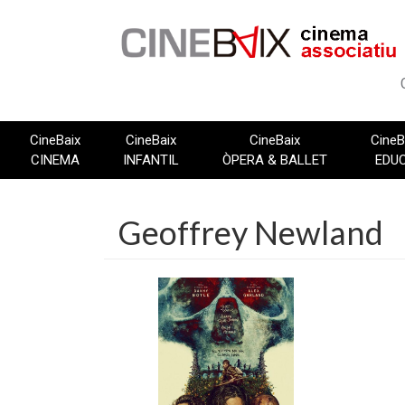
Vés
al
contingut
CineBaix
CineBaix
CineBaix
CineB
CINEMA
INFANTIL
ÒPERA & BALLET
EDU
Geoffrey Newland