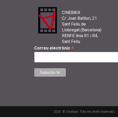
CINEBAIX
C/ Joan Batllori, 21
Sant Feliu de
Llobregat (Barcelona)
RENFE línia R1 i R4,
Sant Feliu
*
Correu electrònic
2026. © Cinebaix. Tots els drets reservats.