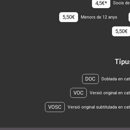
4,5€*
Socis de
5,50€
Menors de 12 anys
5,50€
Tipu
DOC
Doblada en cat
VOC
Versió original en ca
VOSC
Versió original subtitulada en ca