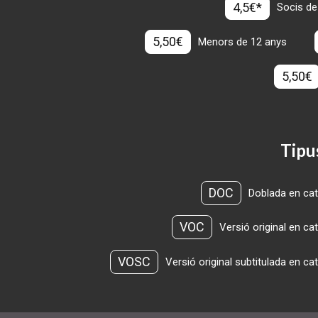
4,5€*
Socis de
5,50€
Menors de 12 anys
5,50€
Tipu
DOC
Doblada en cat
VOC
Versió original en ca
VOSC
Versió original subtitulada en ca