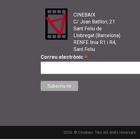
CINEBAIX
C/ Joan Batllori, 21
Sant Feliu de
Llobregat (Barcelona)
RENFE línia R1 i R4,
Sant Feliu
*
Correu electrònic
2026. © Cinebaix. Tots els drets reservats.