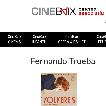
Vés
al
contingut
CineBaix
CineBaix
CineBaix
CineB
CINEMA
INFANTIL
ÒPERA & BALLET
EDU
Fernando Trueba