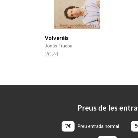
Volveréis
Jonás Trueba
2024
Preus de les entra
7€
5
Preu entrada normal