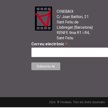
CINEBAIX
C/ Joan Batllori, 21
Sant Feliu de
Llobregat (Barcelona)
RENFE línia R1 i R4,
Sant Feliu
*
Correu electrònic
2026. © Cinebaix. Tots els drets reservats.