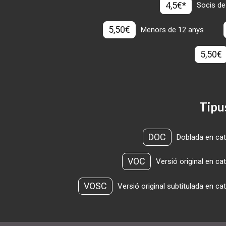
4,5€*
Socis de
5,50€
Menors de 12 anys
5,50€
Tipu
DOC
Doblada en cat
VOC
Versió original en ca
VOSC
Versió original subtitulada en ca