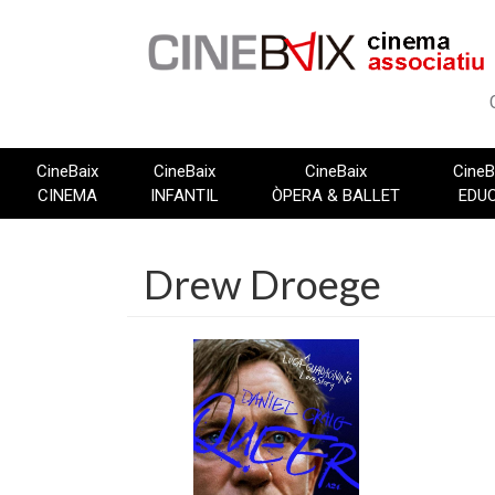
Vés
al
contingut
CineBaix
CineBaix
CineBaix
CineB
CINEMA
INFANTIL
ÒPERA & BALLET
EDU
Drew Droege