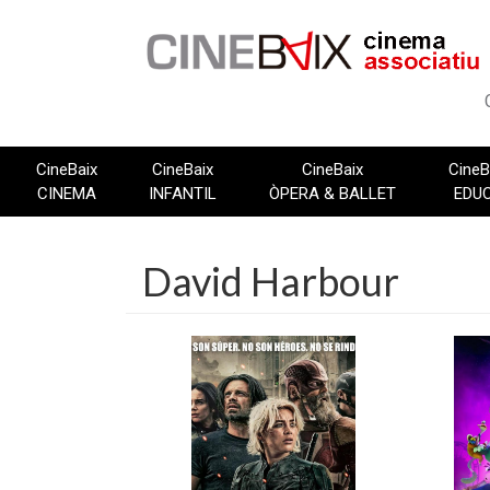
Vés
al
contingut
CineBaix
CineBaix
CineBaix
CineB
CINEMA
INFANTIL
ÒPERA & BALLET
EDU
David Harbour