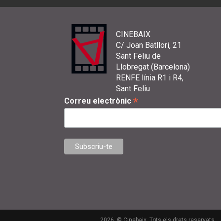
CINEBAIX
C/ Joan Batllori, 21
Sant Feliu de
Llobregat (Barcelona)
RENFE línia R1 i R4,
Sant Feliu
*
Correu electrònic
2026. © Cinebaix. Tots els drets reservats.