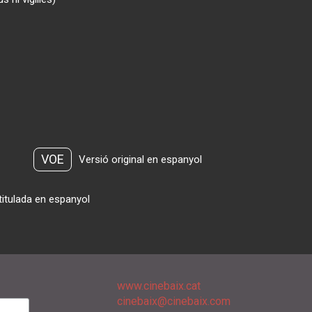
VOE
Versió original en espanyol
titulada en espanyol
www.cinebaix.cat
cinebaix@cinebaix.com