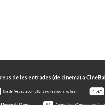
reus de les entrades (de cinema) a CineBa
4,5€*
Dia de l'espectador (dilluns no festius ni vigilies)
5€
Menors de 12 anys
Carnet Jove (Divendres no festius