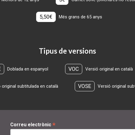
5,50€
Més grans de 65 anys
Tipus de versions
E
VOC
Doblada en espanyol
Versió original en català
VOSE
 original subtitulada en català
Versió original sub
*
Correu electrònic