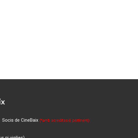
ix
Socis de CineBaix
(*amb acreditació pertinent)
 ni vigilies)