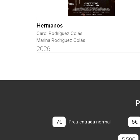
Hermanos
Carol Rodríguez Colás
Marina Rodríguez Colás
2026
P
7€
5€
Preu entrada normal
5,50€