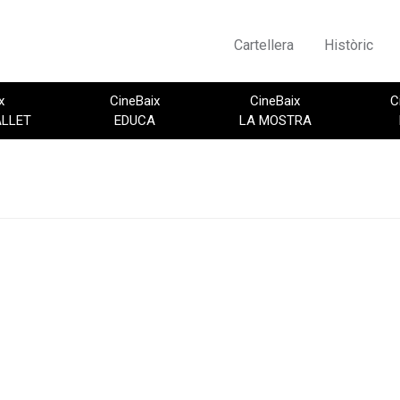
Cartellera
Històric
x
CineBaix
CineBaix
C
ALLET
EDUCA
LA MOSTRA