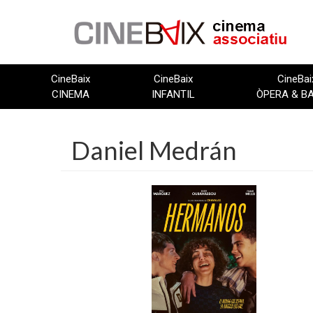
Vés
al
contingut
CineBaix
CineBaix
CineBai
CINEMA
INFANTIL
ÒPERA & B
Daniel Medrán