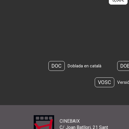
DOC
DO
Doblada en català
VOSC
Versió
CINEBAIX
C/ Joan Batllori, 21 Sant