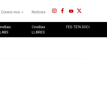
Coneix-nos
Notícies
ineBaix
CineBaix
FES-TE'N SOCI
LABS
LLIBRES