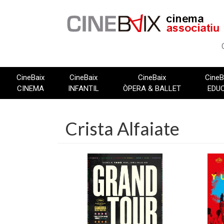
Vés
al
contingut
CineBaix
CineBaix
CineBaix
CineB
CINEMA
INFANTIL
ÒPERA & BALLET
EDU
Crista Alfaiate