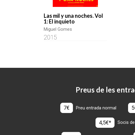
Las mil y una noches. Vol
1: El inquieto
Miguel Gomes
2015
Preus de les entra
7€
5
Preu entrada normal
4,5€*
Socis de