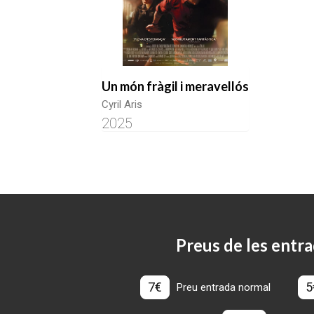
Un món fràgil i meravellós
Cyril Aris
2025
Preus de les entra
7€
5
Preu entrada normal