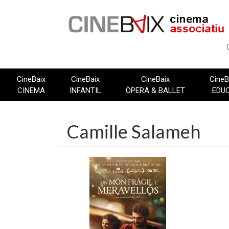
Vés
al
contingut
CineBaix
CineBaix
CineBaix
CineB
CINEMA
INFANTIL
ÒPERA & BALLET
EDU
Camille Salameh