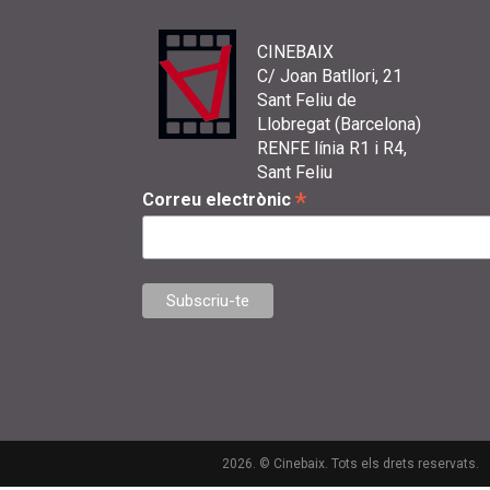
CINEBAIX
C/ Joan Batllori, 21
Sant Feliu de
Llobregat (Barcelona)
RENFE línia R1 i R4,
Sant Feliu
*
Correu electrònic
2026. © Cinebaix. Tots els drets reservats.