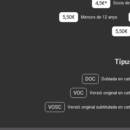
4,5€*
Socis de
5,50€
Menors de 12 anys
5,50€
Tipu
DOC
Doblada en cat
VOC
Versió original en ca
VOSC
Versió original subtitulada en ca