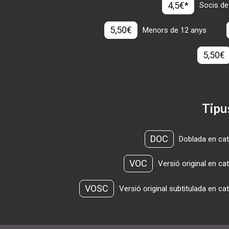
4,5€*
Socis de
5,50€
Menors de 12 anys
5,50€
Tipu
DOC
Doblada en cat
VOC
Versió original en ca
VOSC
Versió original subtitulada en ca