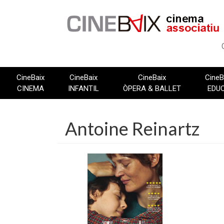
Vés
al
contingut
CineBaix
CineBaix
CineBaix
CineB
CINEMA
INFANTIL
ÒPERA & BALLET
EDU
Antoine Reinartz