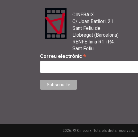
CINEBAIX
C/ Joan Batllori, 21
Sant Feliu de
Llobregat (Barcelona)
RENFE línia R1 i R4,
Sant Feliu
*
Correu electrònic
2026. © Cinebaix. Tots els drets reservats.