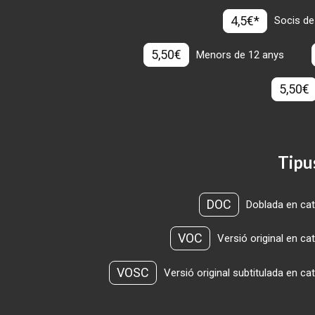
4,5€*
Socis de
5,50€
Menors de 12 anys
5,50€
Tipu
DOC
Doblada en cat
VOC
Versió original en ca
VOSC
Versió original subtitulada en ca