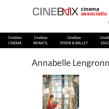
Vés
al
contingut
CineBaix
CineBaix
CineBaix
CineB
CINEMA
INFANTIL
ÒPERA & BALLET
EDU
Annabelle Lengron