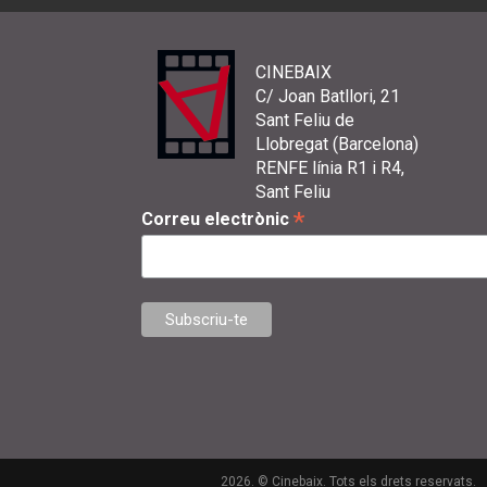
CINEBAIX
C/ Joan Batllori, 21
Sant Feliu de
Llobregat (Barcelona)
RENFE línia R1 i R4,
Sant Feliu
*
Correu electrònic
2026. © Cinebaix. Tots els drets reservats.