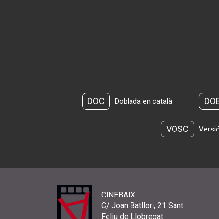
DOC
DO
Doblada en català
VOSC
Versió
CINEBAIX
C/ Joan Batllori, 21 Sant
Feliu de Llobregat