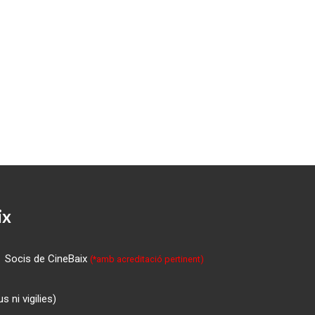
ix
Socis de CineBaix
(*amb acreditació pertinent)
 ni vigilies)