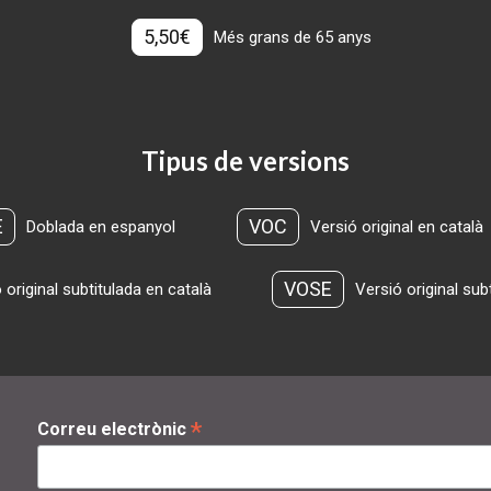
5,50€
Més grans de 65 anys
Tipus de versions
E
VOC
Doblada en espanyol
Versió original en català
VOSE
 original subtitulada en català
Versió original sub
*
Correu electrònic