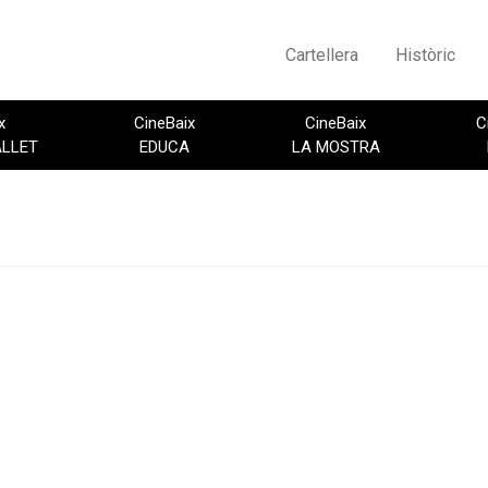
Cartellera
Històric
x
CineBaix
CineBaix
C
ALLET
EDUCA
LA MOSTRA