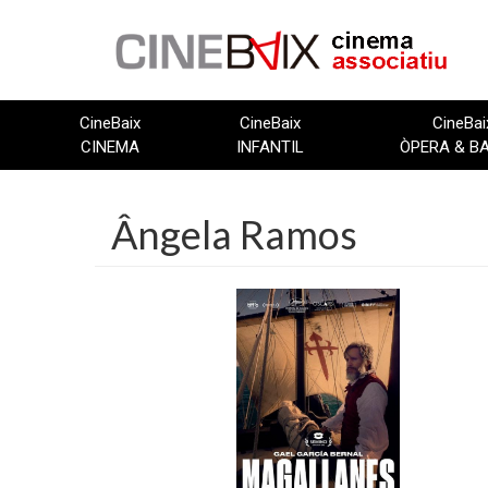
Vés
al
contingut
CineBaix
CineBaix
CineBai
CINEMA
INFANTIL
ÒPERA & B
Ângela Ramos