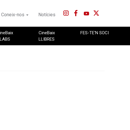
Coneix-nos
Notícies
ineBaix
CineBaix
FES-TE'N SOCI
LABS
LLIBRES