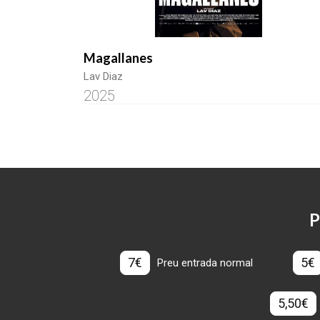
Magallanes
Lav Diaz
2025
P
7€
5€
Preu entrada normal
5,50€