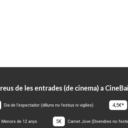
reus de les entrades (de cinema) a CineBa
4,5€*
Dia de l'espectador (dilluns no festius ni vigilies)
5€
Menors de 12 anys
Carnet Jove (Divendres no festius