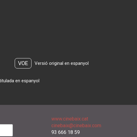
VOE
Versió original en espanyol
titulada en espanyol
www.cinebaix.cat
cinebaix@cinebaix.com
93 666 18 59