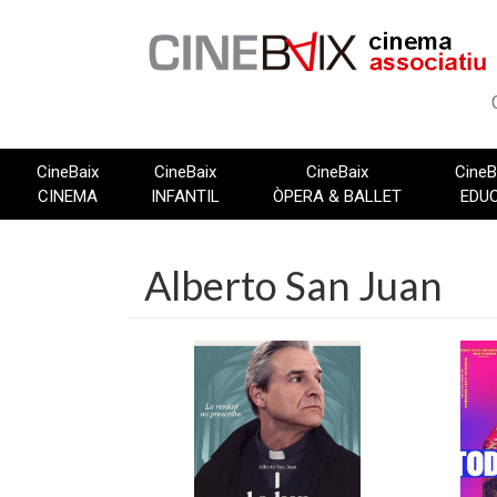
Vés
al
contingut
CineBaix
CineBaix
CineBaix
CineB
CINEMA
INFANTIL
ÒPERA & BALLET
EDU
Alberto San Juan