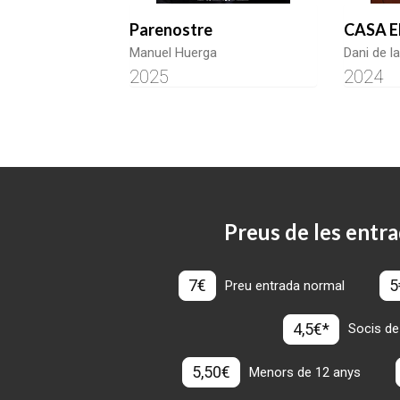
Parenostre
CASA E
Manuel Huerga
Dani de l
2025
2024
Preus de les entra
7€
5
Preu entrada normal
4,5€*
Socis de
5,50€
Menors de 12 anys