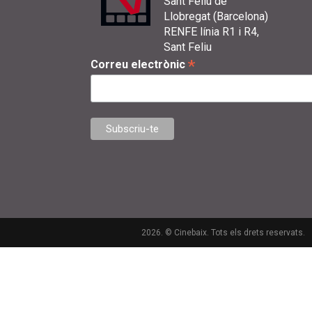
Sant Feliu de
Llobregat (Barcelona)
RENFE línia R1 i R4,
Sant Feliu
*
Correu electrònic
2026. © Cinebaix. Tots els drets reservats.