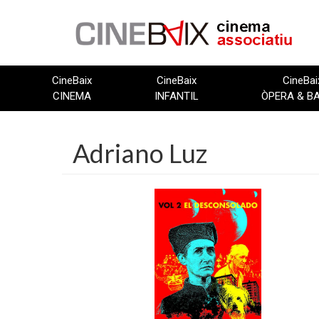
Vés
al
contingut
CineBaix
CineBaix
CineBai
CINEMA
INFANTIL
ÒPERA & B
Adriano Luz