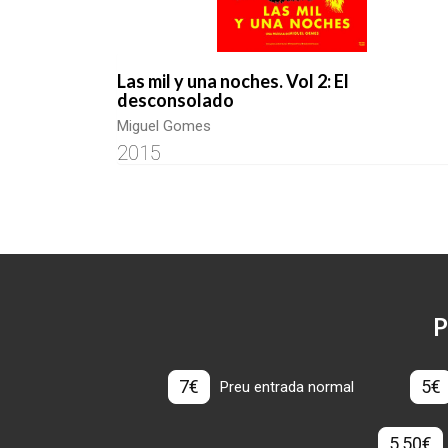
Las mil y una noches. Vol 2: El
desconsolado
Miguel Gomes
2015
P
7€
5€
Preu entrada normal
5,50€