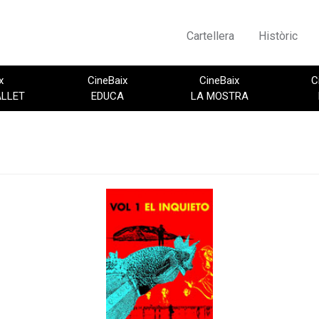
Cartellera
Històric
x
CineBaix
CineBaix
C
ALLET
EDUCA
LA MOSTRA