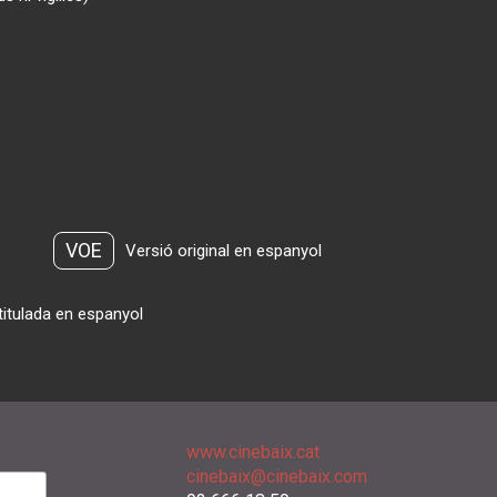
VOE
Versió original en espanyol
titulada en espanyol
www.cinebaix.cat
cinebaix@cinebaix.com