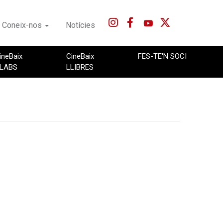
Coneix-nos
Notícies
ineBaix
CineBaix
FES-TE'N SOCI
LABS
LLIBRES