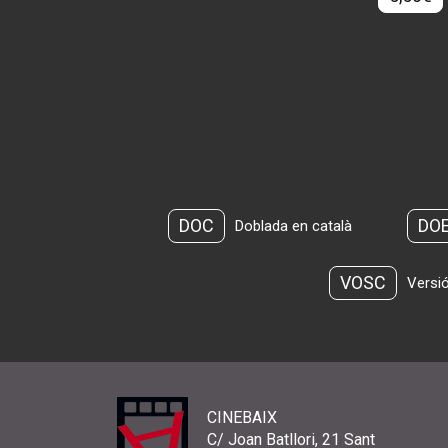
DOC
DO
Doblada en català
VOSC
Versió
CINEBAIX
C/ Joan Batllori, 21 Sant