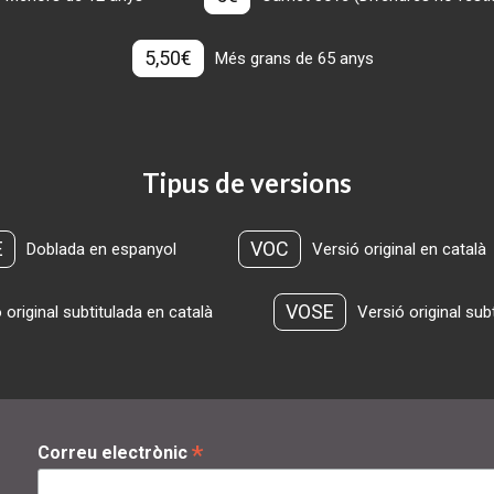
5,50€
Més grans de 65 anys
Tipus de versions
E
VOC
Doblada en espanyol
Versió original en català
VOSE
 original subtitulada en català
Versió original sub
*
Correu electrònic