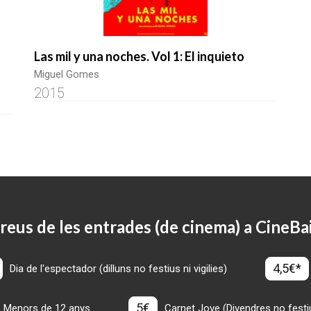
Las mil y una noches. Vol 1: El inquieto
Miguel Gomes
2015
reus de les entrades (de cinema) a CineBa
4,5€*
Dia de l'espectador (dilluns no festius ni vigilies)
5€
Menors de 12 anys
Carnet Jove (Divendres no festius