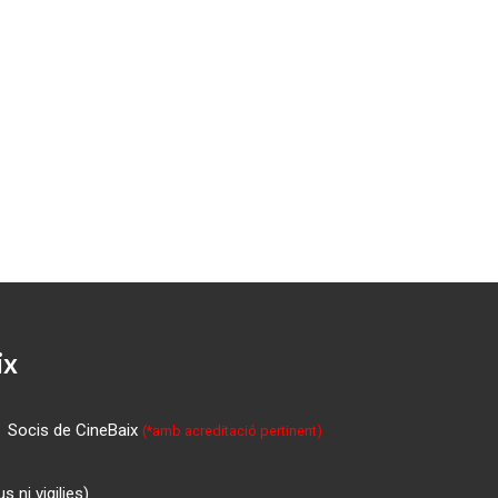
ix
Socis de CineBaix
(*amb acreditació pertinent)
 ni vigilies)