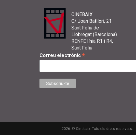
CINEBAIX
C/ Joan Batllori, 21
Sant Feliu de
Llobregat (Barcelona)
RENFE línia R1 i R4,
Sant Feliu
*
Correu electrònic
2026. © Cinebaix. Tots els drets reservats.