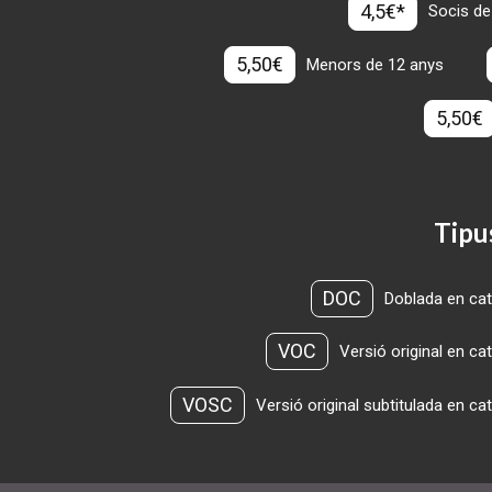
4,5€*
Socis de
5,50€
Menors de 12 anys
5,50€
Tipu
DOC
Doblada en cat
VOC
Versió original en ca
VOSC
Versió original subtitulada en ca