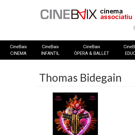
Vés
al
contingut
CineBaix
CineBaix
CineBaix
CineB
CINEMA
INFANTIL
ÒPERA & BALLET
EDU
Thomas Bidegain