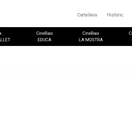
Cartellera
Històric
x
CineBaix
CineBaix
C
ALLET
EDUCA
LA MOSTRA