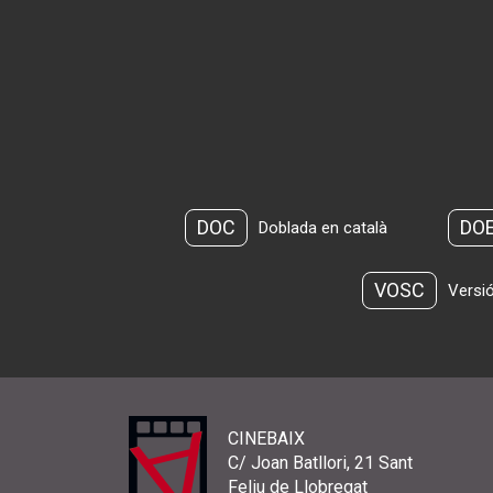
DOC
DO
Doblada en català
VOSC
Versió
CINEBAIX
C/ Joan Batllori, 21 Sant
Feliu de Llobregat