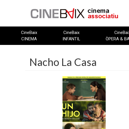
Vés
al
contingut
CineBaix
CineBaix
CineBai
CINEMA
INFANTIL
ÒPERA & B
Nacho La Casa