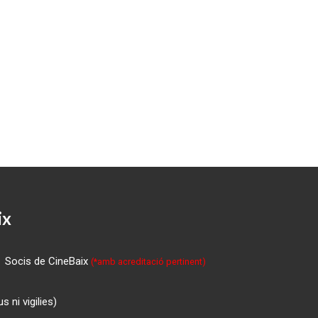
ix
Socis de CineBaix
(*amb acreditació pertinent)
 ni vigilies)