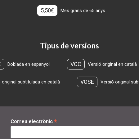
5,50€
Més grans de 65 anys
Tipus de versions
E
VOC
Doblada en espanyol
Versió original en català
VOSE
 original subtitulada en català
Versió original sub
*
Correu electrònic