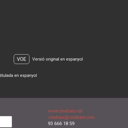
VOE
Versió original en espanyol
titulada en espanyol
www.cinebaix.cat
cinebaix@cinebaix.com
93 666 18 59