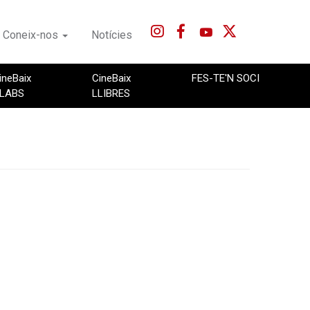
Coneix-nos
Notícies
ineBaix
CineBaix
FES-TE'N SOCI
LABS
LLIBRES