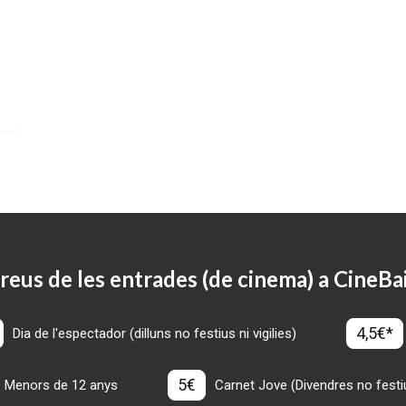
reus de les entrades (de cinema) a CineBa
4,5€*
Dia de l'espectador (dilluns no festius ni vigilies)
5€
Menors de 12 anys
Carnet Jove (Divendres no festius