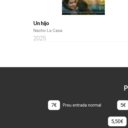
Un hijo
Nacho La Casa
2025
P
7€
5€
Preu entrada normal
5,50€