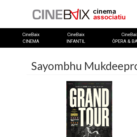
Vés
al
contingut
CineBaix
CineBaix
CineBai
CINEMA
INFANTIL
ÒPERA & B
Sayombhu Mukdeep