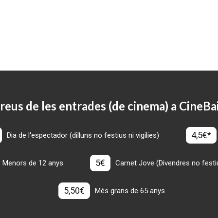
reus de les entrades (de cinema) a CineBa
4,5€*
Dia de l'espectador (dilluns no festius ni vigilies)
5€
Menors de 12 anys
Carnet Jove (Divendres no festius
5,50€
Més grans de 65 anys