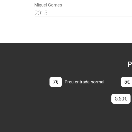
Miguel Gomes
2015
P
7€
5€
Preu entrada normal
5,50€