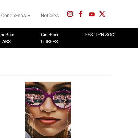
Coneix-nos
Notícies
ineBaix
CineBaix
FES-TE'N SOCI
LABS
LLIBRES