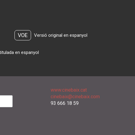
VOE
Versió original en espanyol
titulada en espanyol
www.cinebaix.cat
cinebaix@cinebaix.com
93 666 18 59