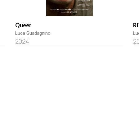
Queer
R
Luca Guadagnino
Lu
2024
2