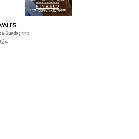
IVALES
ca Guadagnino
024