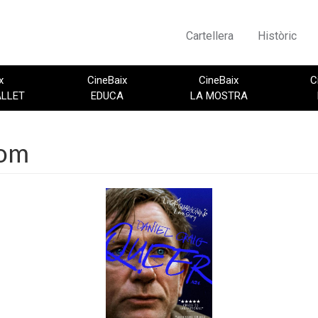
Cartellera
Històric
x
CineBaix
CineBaix
C
ALLET
EDUCA
LA MOSTRA
rom