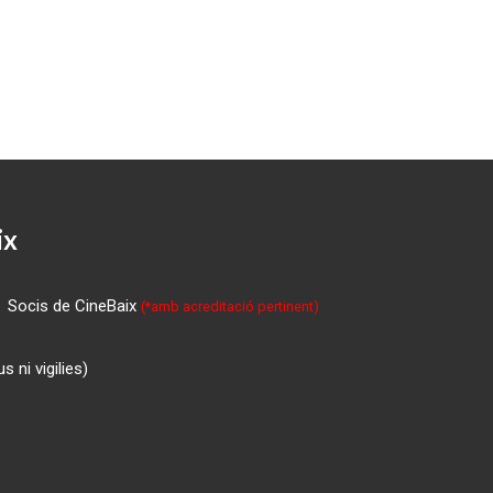
ix
Socis de CineBaix
(*amb acreditació pertinent)
 ni vigilies)