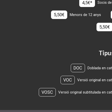
4,5€*
Socis de
5,50€
Menors de 12 anys
5,50€
Tipu
DOC
Doblada en cat
VOC
Versió original en ca
VOSC
Versió original subtitulada en ca