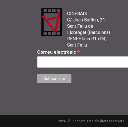
CINEBAIX
C/ Joan Batllori, 21
Sant Feliu de
Llobregat (Barcelona)
RENFE línia R1 i R4,
Sant Feliu
*
Correu electrònic
2026. © Cinebaix. Tots els drets reservats.