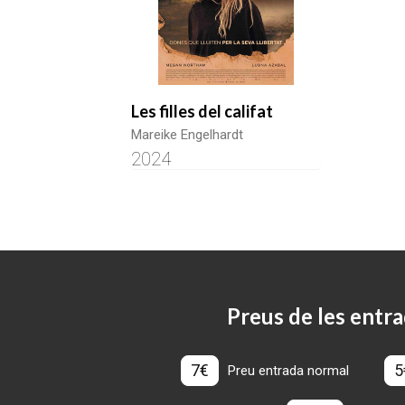
Les filles del califat
Mareike Engelhardt
2024
Preus de les entra
7€
5
Preu entrada normal