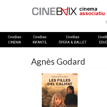
Vés
al
contingut
CineBaix
CineBaix
CineBaix
CineB
CINEMA
INFANTIL
ÒPERA & BALLET
EDU
Agnès Godard