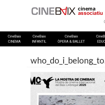
Vés
al
contingut
CineBaix
CineBaix
CineBaix
CineB
CINEMA
INFANTIL
ÒPERA & BALLET
EDU
who_do_i_belong_to