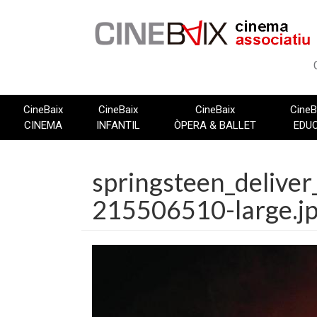
Vés
al
contingut
CineBaix
CineBaix
CineBaix
CineB
CINEMA
INFANTIL
ÒPERA & BALLET
EDU
springsteen_delive
215506510-large.j