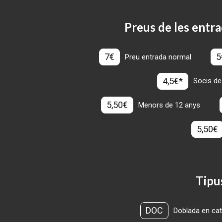
Preus de les entra
7€
5
Preu entrada normal
4,5€*
Socis de
5,50€
Menors de 12 anys
5,50€
Tipu
DOC
Doblada en cat